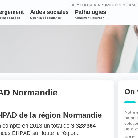
-
-
BLOG
DOCUMENTS
INVESTIR EN EHPAD
ergement
Aides sociales
Pathologies
rsonnes agées
Selon la dépendance
Alzheimer, Parkinson…
On 
PAD Normandie
Notre 
EHPAD de la région Normandie
patrim
soluti
n compte en 2013 un total de
3’328’364
pour v
nces EHPAD sur toute la région.
NOM
*