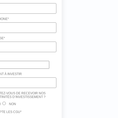
HONE
*
SE
*
T À INVESTIR
TEZ-VOUS DE RECEVOIR NOS
INITÉS D’INVESTISSEMENT ?
I
NON
PTE LES CGU
*