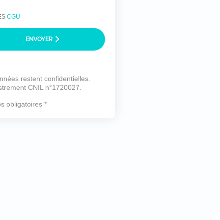
ES
CGU
ENVOYER
nnées restent confidentielles.
strement CNIL n°1720027.
 obligatoires *