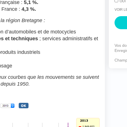
OUI
française :
5,1 %.
a France :
4,3 %.
VOIR L
 la région Bretagne :
on d’automobiles et de motocycles
ues et techniques
; services administratifs et
Vos do
Enregi
roduits industriels
Champs
osage
eux courbes que les mouvements se suivent
e depuis 1950.