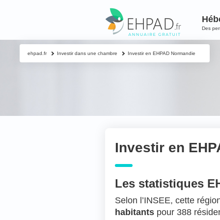
Héb
Des pe
ehpad.fr
Investir dans une chambre
Investir en EHPAD Normandie
Investir en EH
Les statistiques 
Selon l’INSEE, cette régio
habitants
pour 388 réside