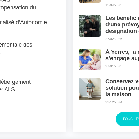
HPAD
15/04/2025
ompensation du
Les bénéfici
nalisé d’Autonomie
d’une prévo
désignation 
27/02/2025
ementale des
À Yerres, la
s
s’engage au
27/01/2025
Conservez vo
’Hébergement
solution pour
et ALS
la maison
23/12/2024
TOUS LE