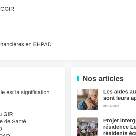
 AGGIR
 financières en EHPAD
APL
ALS
Nos articles
Les aides au
 est la signification
sont leurs ap
05/01/2026
du GIR
Projet interg
e de Santé
résidence Le
D
résidents éc