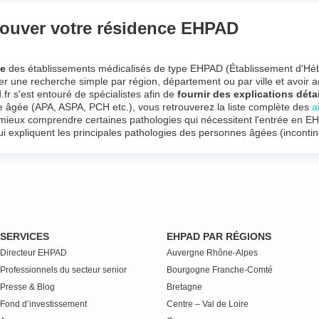
trouver votre résidence EHPAD
ne
des établissements médicalisés de type EHPAD (Établissement d'H
er une recherche simple par région, département ou par ville et avoir a
r s'est entouré de spécialistes afin de
fournir des explications détai
e âgée (APA, ASPA, PCH etc.), vous retrouverez la liste complète des
a
e mieux comprendre certaines pathologies qui nécessitent l'entrée en E
qui expliquent les principales pathologies des personnes âgées (inconti
SERVICES
EHPAD PAR RÉGIONS
Directeur EHPAD
Auvergne Rhône-Alpes
Professionnels du secteur senior
Bourgogne Franche-Comté
Presse & Blog
Bretagne
Fond d’investissement
Centre – Val de Loire