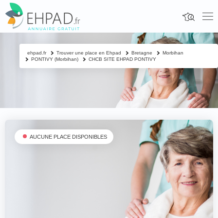
ehpad.fr
Trouver une place en Ehpad
Bretagne
Morbihan
PONTIVY (Morbihan)
CHCB SITE EHPAD PONTIVY
AUCUNE PLACE DISPONIBLES
Fermer
Contacter un proche
Votre nom & prénom
*
Nom & prénom du résident à contacter
*