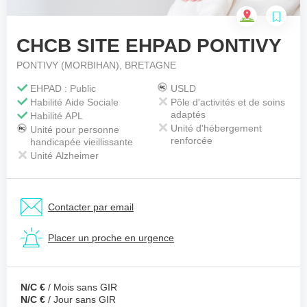
CHCB SITE EHPAD PONTIVY
Votre téléphone
*
PONTIVY (MORBIHAN), BRETAGNE
EHPAD : Public
USLD
Habilité Aide Sociale
Pôle d'activités et de soins
Votre message
*
adaptés
Habilité APL
Unité d'hébergement
Unité pour personne
renforcée
handicapée vieillissante
Unité Alzheimer
Contacter par email
Placer un proche en urgence
N/C €
/ Mois sans GIR
N/C €
/ Jour sans GIR