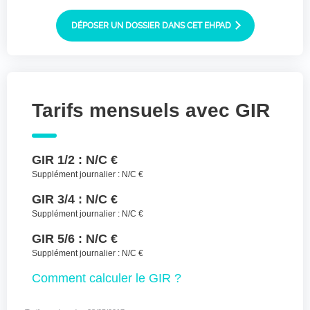
Joindre des fichiers (lettre manuscrite,
dessin, photo ..)
DÉPOSER UN DOSSIER DANS CET EHPAD
Déposer les
Sélectionnez
des fichiers
fichiers ici ou
TYPES DE FICHIERS ACCEPTÉS : JPG, GIF,
Tarifs mensuels avec GIR
PNG, PDF, JPEG, TAILLE MAX. DES FICHIERS :
100 MB.
J'accepte les CGU (https://www.preprod-
GIR 1/2 :
N/C €
ehpad-trikaya.fr/politique-de-
confidentialite/)
*
Supplément journalier :
N/C €
GIR 3/4 :
N/C €
ENVOYER
Supplément journalier :
N/C €
GIR 5/6 :
N/C €
Supplément journalier :
N/C €
Comment
calculer le GIR ?