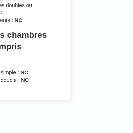
s doubles ou
C
ents :
NC
es chambres
ompris
 simple :
NC
 double :
NC