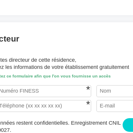
(lettre manuscrite, dessin, photo ..)
hiers ici ou
Sélectionnez des fichiers
EPTÉS : JPG, GIF, PNG, PDF, JPEG, TAILLE MAX. DES FICHIERS : 100 MB.
cteur
J'accepte les CGU (https://www.preprod-ehpad-trikaya.fr/poli
tes directeur de cette résidence,
ENVOYER
ez les informations de votre établissement gratuitement
ez ce formulaire afin que l'on vous fournisse un accès
nnées restent confidentielles. Enregistrement CNIL
0027.