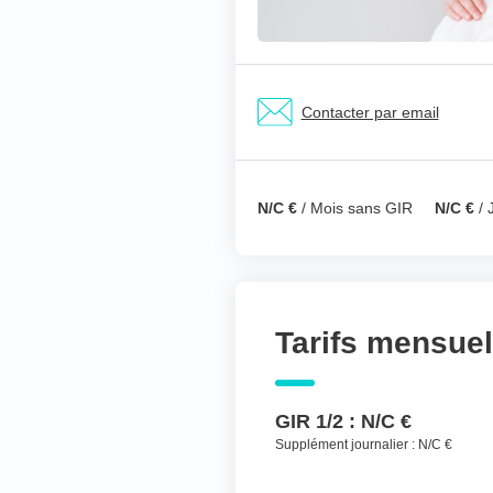
Nom & prénom du ré
Votre téléphone
*
Contacter par email
Votre message
*
N/C €
/ Mois sans GIR
N/C €
/ 
Tarifs mensue
GIR 1/2 :
N/C €
Supplément journalier :
N/C €