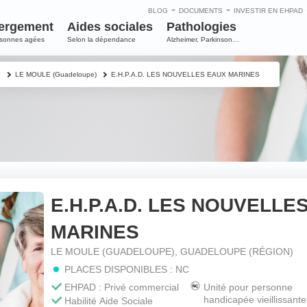
-
-
BLOG
DOCUMENTS
INVESTIR EN EHPAD
ergement
Aides sociales
Pathologies
rsonnes agées
Selon la dépendance
Alzheimer, Parkinson…
e
LE MOULE (Guadeloupe)
E.H.P.A.D. LES NOUVELLES EAUX MARINES
E.H.P.A.D. LES NOUVELLE
e
MARINES
m
*
LE MOULE (GUADELOUPE), GUADELOUPE (RÉGION)
PLACES DISPONIBLES : NC
EHPAD : Privé commercial
Unité pour personne
handicapée vieillissante
Habilité Aide Sociale