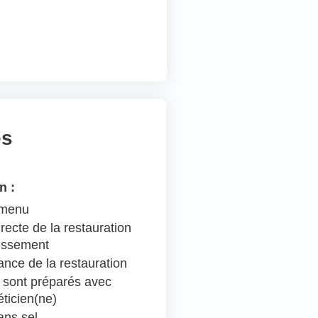
es
n :
 menu
recte de la restauration
lissement
ance de la restauration
 sont préparés avec
éticien(ne)
ns sel