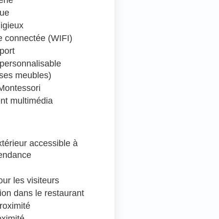
que
ligieux
 connectée (WIFI)
port
personnalisable
 ses meubles)
Montessori
nt multimédia
térieur accessible à
pendance
ur les visiteurs
ion dans le restaurant
roximité
oximité