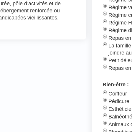
rée, pôle d’activités et de
Régime v
’hébergement renforcée ou
Régime c
ndicapées vieillissantes.
Régime H
Régime d
Repas en 
La famill
joindre au
Petit déj
Repas en
Bien-être :
Coiffeur
Pédicure
Esthétici
Balnéothé
Animaux d
Blanchiss