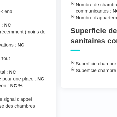
Nombre de chambre
communicantes :
N
ek-end
Nombre d'appartem
 :
NC
Superficie d
 récemment (moins de
sanitaires c
ations :
NC
rtout
Superficie chambre
Superficie chambre
tal :
NC
e pour une place :
NC
yen :
NC %
 signal d'appel
ose des chambres