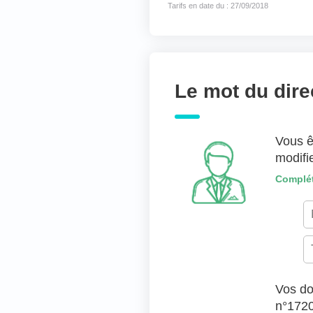
Tarifs en date du : 27/09/2018
Joindre des fichiers 
Déposer les fic
TYPES DE FICHIERS ACC
Le mot du dire
Vous ê
modifi
Complét
Vos do
n°172