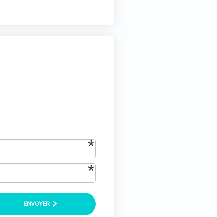
tique-de-confidentialite/)
*
ENVOYER