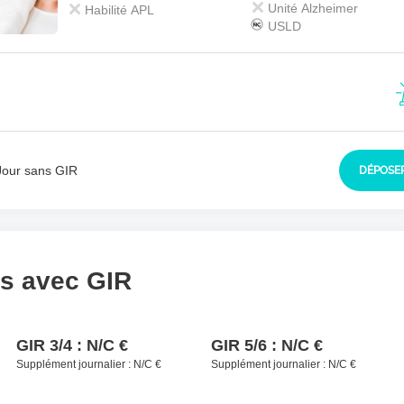
sident à contacter
*
Unité Alzheimer
Habilité APL
USLD
Jour sans GIR
DÉPOSER
ls avec GIR
GIR 3/4 :
N/C €
GIR 5/6 :
N/C €
Supplément journalier :
N/C €
Supplément journalier :
N/C €