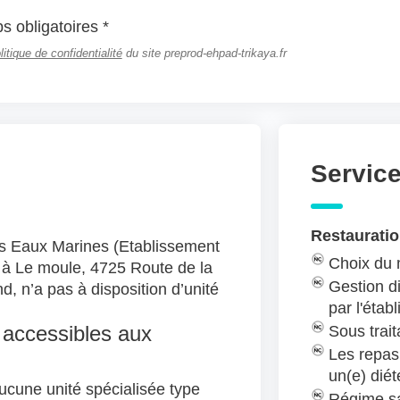
 obligatoires *
litique de confidentialité
du site preprod-ehpad-trikaya.fr
Servic
Restauratio
es Eaux Marines (Etablissement
Choix du
 à Le moule, 4725 Route de la
Gestion di
d, n’a pas à disposition d’unité
par l'étab
 accessibles aux
Sous trait
Les repas
un(e) diét
ucune unité spécialisée type
Régime sa