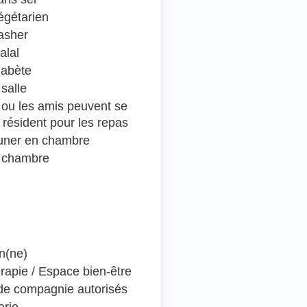
égétarien
asher
alal
iabète
salle
e ou les amis peuvent se
 résident pour les repas
euner en chambre
 chambre
en(ne)
rapie / Espace bien-être
e compagnie autorisés
erie