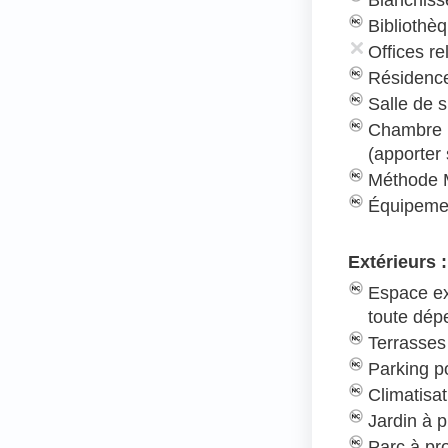
Bibliothè
Offices re
Résidence
Salle de s
Chambre 
(apporter
Méthode 
Équipeme
Extérieurs :
Espace ex
toute dé
Terrasses
Parking po
Climatisat
Jardin à p
Parc à pr