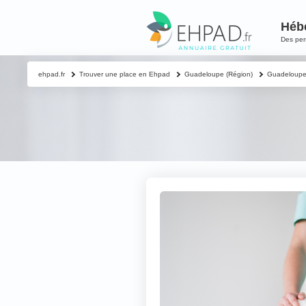
Héb
Des pe
ehpad.fr
Trouver une place en Ehpad
Guadeloupe (Région)
Guadeloup
Contacter un proch
Votre nom & préno