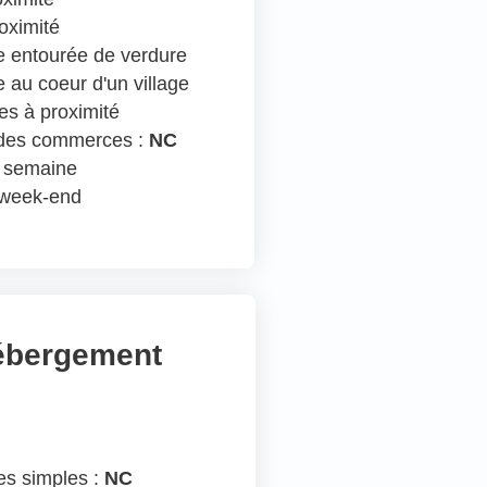
oximité
 entourée de verdure
 au coeur d'un village
s à proximité
 des commerces :
NC
n semaine
e week-end
hébergement
s simples :
NC