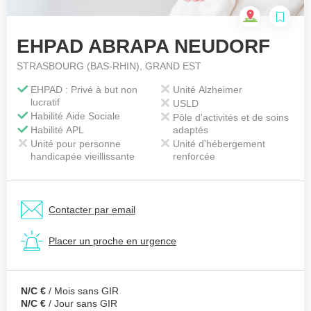
EHPAD ABRAPA NEUDORF
Votre téléphone
*
STRASBOURG (BAS-RHIN), GRAND EST
EHPAD : Privé à but non
Unité Alzheimer
lucratif
USLD
Votre message
*
Habilité Aide Sociale
Pôle d'activités et de soins
Habilité APL
adaptés
Unité pour personne
Unité d'hébergement
handicapée vieillissante
renforcée
Contacter par email
Placer un proche en urgence
N/C €
/ Mois sans GIR
N/C €
/ Jour sans GIR