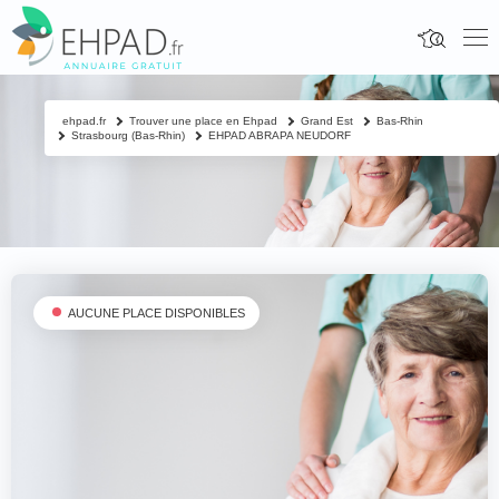
ehpad.fr
Trouver une place en Ehpad
Grand Est
Bas-Rhin
Strasbourg (Bas-Rhin)
EHPAD ABRAPA NEUDORF
AUCUNE PLACE DISPONIBLES
Fermer
Contacter un proche
Votre nom & prénom
*
Nom & prénom du résident à contacter
*