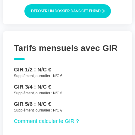
Joindre des fichiers (lettre manuscrite,
dessin, photo ..)
DÉPOSER UN DOSSIER DANS CET EHPAD
Déposer les
Sélectionnez
des fichiers
fichiers ici ou
TYPES DE FICHIERS ACCEPTÉS : JPG, GIF,
Tarifs mensuels avec GIR
PNG, PDF, JPEG, TAILLE MAX. DES FICHIERS :
100 MB.
J'accepte les CGU (https://www.preprod-
GIR 1/2 :
N/C €
ehpad-trikaya.fr/politique-de-
confidentialite/)
*
Supplément journalier :
N/C €
GIR 3/4 :
N/C €
ENVOYER
Supplément journalier :
N/C €
GIR 5/6 :
N/C €
Supplément journalier :
N/C €
Comment
calculer le GIR ?