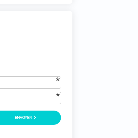
tique-de-confidentialite/)
*
ENVOYER