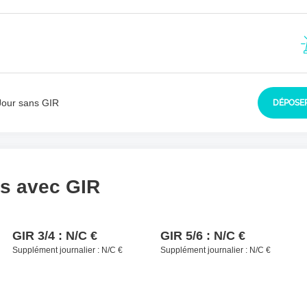
sident à contacter
*
Jour sans GIR
DÉPOSER
ls avec GIR
GIR 3/4 :
N/C €
GIR 5/6 :
N/C €
Supplément journalier :
N/C €
Supplément journalier :
N/C €