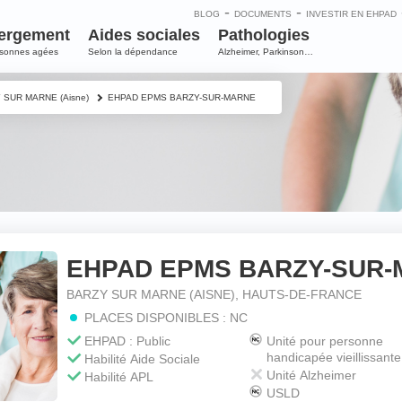
-
-
BLOG
DOCUMENTS
INVESTIR EN EHPAD
ergement
Aides sociales
Pathologies
rsonnes agées
Selon la dépendance
Alzheimer, Parkinson…
 SUR MARNE (Aisne)
EHPAD EPMS BARZY-SUR-MARNE
EHPAD EPMS BARZY-SUR
e
BARZY SUR MARNE (AISNE), HAUTS-DE-FRANCE
PLACES DISPONIBLES : NC
m
*
EHPAD : Public
Unité pour personne
handicapée vieillissante
Habilité Aide Sociale
Unité Alzheimer
Habilité APL
USLD