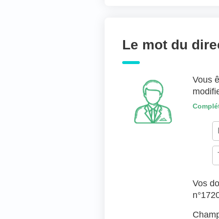
Joindre des fichiers 
Déposer les fic
Le mot du dire
TYPES DE FICHIERS ACC
Vous ê
modifi
Complét
Vos do
n°172
Champs