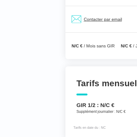
Nom & prénom du ré
Contacter par email
Votre téléphone
*
N/C €
/ Mois sans GIR
N/C €
/ 
Votre message
*
Tarifs mensue
GIR 1/2 :
N/C €
Supplément journalier :
N/C €
Tarifs en date du : NC