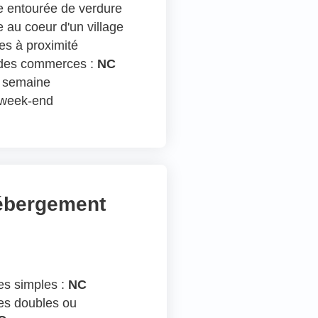
 entourée de verdure
 au coeur d'un village
s à proximité
 des commerces :
NC
n semaine
e week-end
hébergement
s simples :
NC
s doubles ou