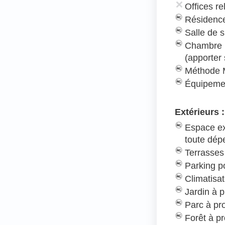
Offices re
Résidence
Salle de s
Chambre 
(apporter
Méthode 
Équipeme
Extérieurs :
Espace ex
toute dé
Terrasses
Parking po
Climatisat
Jardin à p
Parc à pr
Forêt à pr