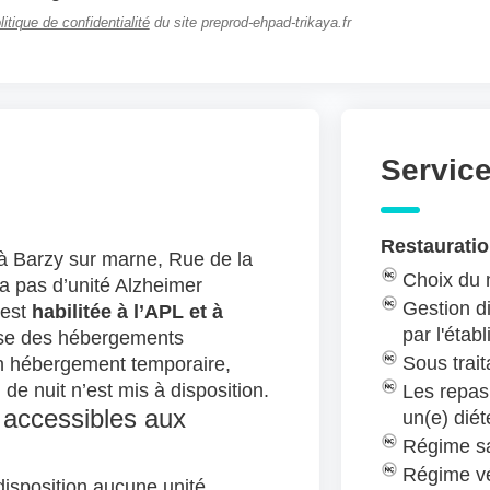
litique de confidentialité
du site preprod-ehpad-trikaya.fr
Servic
Restauratio
 à Barzy sur marne, Rue de la
Choix du
a pas d’unité Alzheimer
Gestion di
 est
habilitée à l’APL et à
par l'étab
se des hébergements
Sous trait
 hébergement temporaire,
 de nuit n’est mis à disposition.
Les repas
 accessibles aux
un(e) diét
Régime sa
Régime v
isposition aucune unité