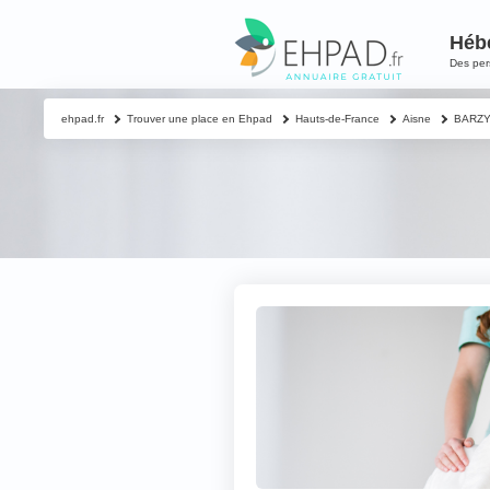
Héb
Des pe
ehpad.fr
Trouver une place en Ehpad
Hauts-de-France
Aisne
BARZY
Contacter un proch
Votre nom & préno