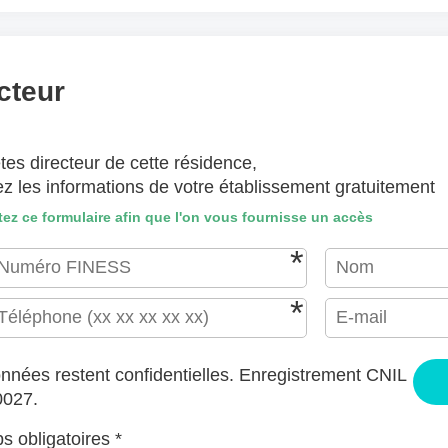
(lettre manuscrite, dessin, photo ..)
hiers ici ou
Sélectionnez des fichiers
cteur
EPTÉS : JPG, GIF, PNG, PDF, JPEG, TAILLE MAX. DES FICHIERS : 100 MB.
tes directeur de cette résidence,
J'accepte les CGU (https://www.preprod-ehpad-trikaya.fr/poli
ez les informations de votre établissement gratuitement
ENVOYER
ez ce formulaire afin que l'on vous fournisse un accès
nnées restent confidentielles. Enregistrement CNIL
0027.
 obligatoires *