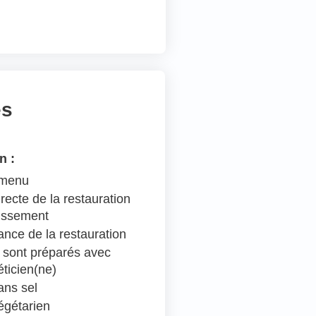
es
n :
 menu
recte de la restauration
lissement
ance de la restauration
 sont préparés avec
éticien(ne)
ns sel
égétarien