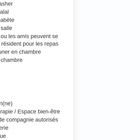
asher
alal
iabète
salle
e ou les amis peuvent se
 résident pour les repas
euner en chambre
 chambre
en(ne)
rapie / Espace bien-être
e compagnie autorisés
erie
que