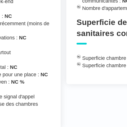
communicantes :
N
ek-end
Nombre d'appartem
 :
NC
Superficie d
 récemment (moins de
sanitaires c
ations :
NC
rtout
Superficie chambre
Superficie chambre
tal :
NC
e pour une place :
NC
yen :
NC %
 signal d'appel
ose des chambres