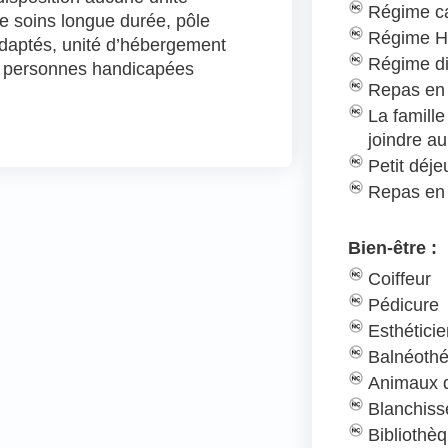
Régime c
de soins longue durée, pôle
Régime H
 adaptés, unité d’hébergement
Régime d
r personnes handicapées
Repas en 
La famill
joindre au
Petit déj
Repas en
Bien-être :
Coiffeur
Pédicure
Esthétici
Balnéothé
Animaux d
Blanchiss
Bibliothè