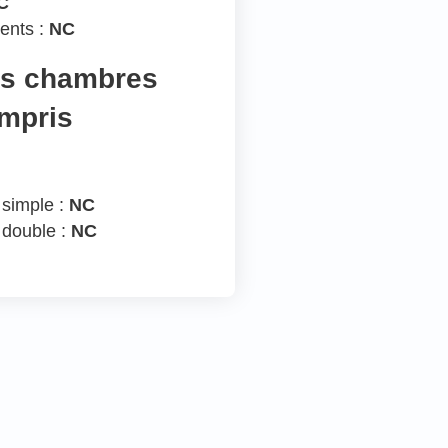
C
ents :
NC
es chambres
ompris
 simple :
NC
 double :
NC