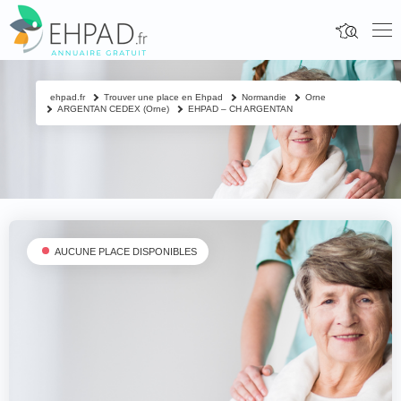
ehpad.fr
Trouver une place en Ehpad
Normandie
Orne
ARGENTAN CEDEX (Orne)
EHPAD – CH ARGENTAN
AUCUNE PLACE DISPONIBLES
Fermer
Contacter un proche
Votre nom & prénom
*
Nom & prénom du résident à contacter
*