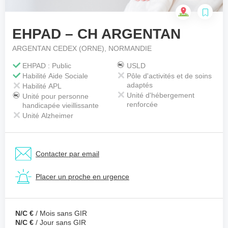
EHPAD – CH ARGENTAN
Votre téléphone
*
ARGENTAN CEDEX (ORNE), NORMANDIE
EHPAD : Public
USLD
Habilité Aide Sociale
Pôle d'activités et de soins
Votre message
*
adaptés
Habilité APL
Unité d'hébergement
Unité pour personne
renforcée
handicapée vieillissante
Unité Alzheimer
Contacter par email
Placer un proche en urgence
N/C €
/ Mois sans GIR
N/C €
/ Jour sans GIR