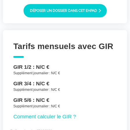
Joindre des fichiers (lettre manuscrite,
dessin, photo ..)
DÉPOSER UN DOSSIER DANS CET EHPAD
Déposer les
Sélectionnez
des fichiers
fichiers ici ou
TYPES DE FICHIERS ACCEPTÉS : JPG, GIF,
Tarifs mensuels avec GIR
PNG, PDF, JPEG, TAILLE MAX. DES FICHIERS :
100 MB.
J'accepte les CGU (https://www.preprod-
GIR 1/2 :
N/C €
ehpad-trikaya.fr/politique-de-
confidentialite/)
*
Supplément journalier :
N/C €
GIR 3/4 :
N/C €
ENVOYER
Supplément journalier :
N/C €
GIR 5/6 :
N/C €
Supplément journalier :
N/C €
Comment
calculer le GIR ?