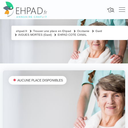
ehpad.fr
Trouver une place en Ehpad
Occitanie
Gard
AIGUES MORTES (Gard)
EHPAD COTE CANAL
AUCUNE PLACE DISPONIBLES
Fermer
Contacter un proche
Votre nom & prénom
*
Nom & prénom du résident à contacter
*