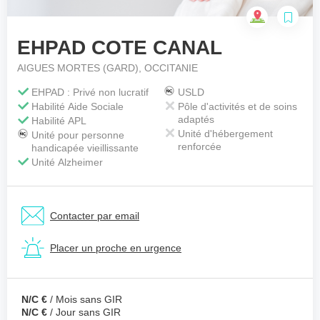
EHPAD COTE CANAL
Votre téléphone
*
AIGUES MORTES (GARD), OCCITANIE
EHPAD : Privé non lucratif
USLD
Habilité Aide Sociale
Pôle d'activités et de soins
Votre message
*
adaptés
Habilité APL
Unité d'hébergement
Unité pour personne
renforcée
handicapée vieillissante
Unité Alzheimer
Contacter par email
Placer un proche en urgence
N/C €
/ Mois sans GIR
N/C €
/ Jour sans GIR