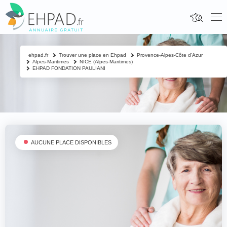
ehpad.fr
Trouver une place en Ehpad
Provence-Alpes-Côte d'Azur
Alpes-Maritimes
NICE (Alpes-Maritimes)
EHPAD FONDATION PAULIANI
AUCUNE PLACE DISPONIBLES
Fermer
Contacter un proche
Votre nom & prénom
*
Nom & prénom du résident à contacter
*