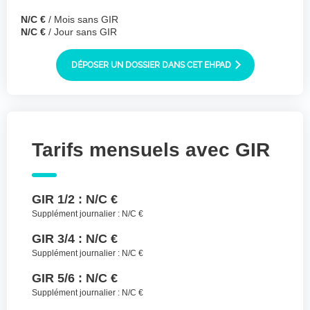
Joindre des fichiers (lettre manuscrite,
N/C €
/ Mois sans GIR
dessin, photo ..)
N/C €
/ Jour sans GIR
Déposer les
Sélectionnez
des fichiers
DÉPOSER UN DOSSIER DANS CET EHPAD
fichiers ici ou
TYPES DE FICHIERS ACCEPTÉS : JPG, GIF,
PNG, PDF, JPEG, TAILLE MAX. DES FICHIERS :
100 MB.
Tarifs mensuels avec GIR
J'accepte les CGU (https://www.preprod-
ehpad-trikaya.fr/politique-de-
confidentialite/)
*
GIR 1/2 :
N/C €
ENVOYER
Supplément journalier :
N/C €
GIR 3/4 :
N/C €
Supplément journalier :
N/C €
GIR 5/6 :
N/C €
Supplément journalier :
N/C €