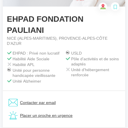
EHPAD FONDATION
Votre téléphone
*
PAULIANI
NICE (ALPES-MARITIMES), PROVENCE-ALPES-CÔTE
D’AZUR
Votre message
*
EHPAD : Privé non lucratif
USLD
Habilité Aide Sociale
Pôle d'activités et de soins
adaptés
Habilité APL
Unité d'hébergement
Unité pour personne
renforcée
handicapée vieillissante
Unité Alzheimer
Contacter par email
Placer un proche en urgence