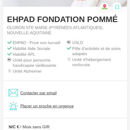
EHPAD FONDATION POMMÉ
Votre téléphone
*
OLORON STE MARIE (PYRÉNÉES-ATLANTIQUES),
NOUVELLE-AQUITAINE
EHPAD : Privé non lucratif
USLD
Votre message
*
Habilité Aide Sociale
Pôle d'activités et de soins
adaptés
Habilité APL
Unité d'hébergement
Unité pour personne
renforcée
handicapée vieillissante
Unité Alzheimer
Contacter par email
Placer un proche en urgence
N/C €
/ Mois sans GIR