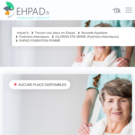
ehpad.fr
Trouver une place en Ehpad
Nouvelle-Aquitaine
Pyrénées-Atlantiques
OLORON STE MARIE (Pyrénées-Atlantiques)
EHPAD FONDATION POMMÉ
AUCUNE PLACE DISPONIBLES
Fermer
Contacter un proche
Votre nom & prénom
*
Nom & prénom du résident à contacter
*