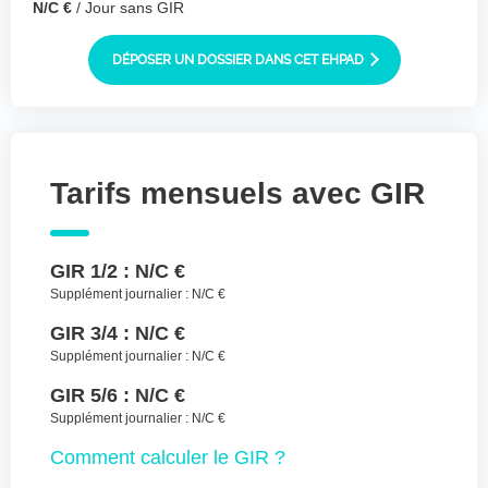
N/C €
/ Jour sans GIR
Joindre des fichiers (lettre manuscrite,
dessin, photo ..)
DÉPOSER UN DOSSIER DANS CET EHPAD
Déposer les
Sélectionnez
des fichiers
fichiers ici ou
TYPES DE FICHIERS ACCEPTÉS : JPG, GIF,
PNG, PDF, JPEG, TAILLE MAX. DES FICHIERS :
100 MB.
Tarifs mensuels avec GIR
J'accepte les CGU (https://www.preprod-
ehpad-trikaya.fr/politique-de-
GIR 1/2 :
N/C €
confidentialite/)
*
Supplément journalier :
N/C €
ENVOYER
GIR 3/4 :
N/C €
Supplément journalier :
N/C €
GIR 5/6 :
N/C €
Supplément journalier :
N/C €
Comment
calculer le GIR ?