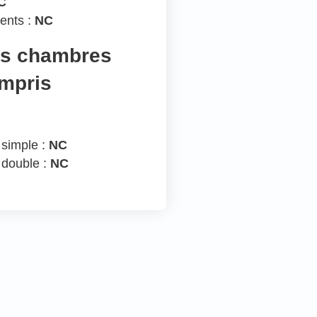
C
ents :
NC
es chambres
ompris
 simple :
NC
 double :
NC