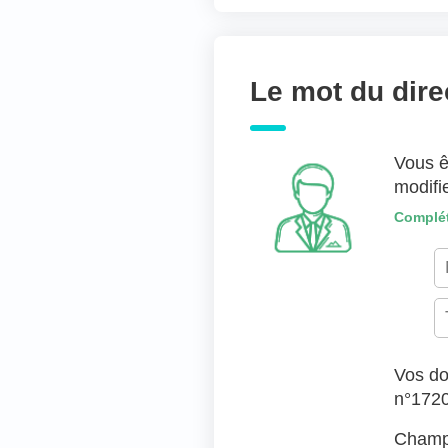
Joindre des fichiers 
Déposer les fic
Le mot du dire
TYPES DE FICHIERS ACC
Vous ê
modifi
Complét
Vos do
n°172
Champs