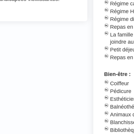
Régime c
Régime H
Régime d
Repas en 
La famill
joindre au
Petit déj
Repas en
Bien-être :
Coiffeur
Pédicure
Esthétici
Balnéothé
Animaux d
Blanchiss
Bibliothè