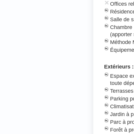
Offices re
Résidence
Salle de s
Chambre 
(apporter
Méthode 
Équipeme
Extérieurs :
Espace ex
toute dé
Terrasses
Parking po
Climatisat
Jardin à p
Parc à pr
Forêt à pr