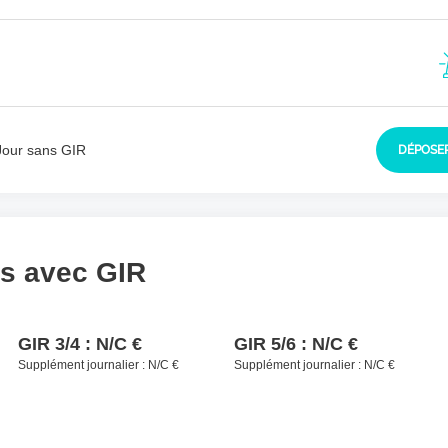
sident à contacter
*
Jour sans GIR
DÉPOSER
ls avec GIR
GIR 3/4 :
N/C €
GIR 5/6 :
N/C €
Supplément journalier :
N/C €
Supplément journalier :
N/C €