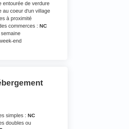
 entourée de verdure
 au coeur d'un village
s à proximité
 des commerces :
NC
n semaine
e week-end
hébergement
s simples :
NC
s doubles ou