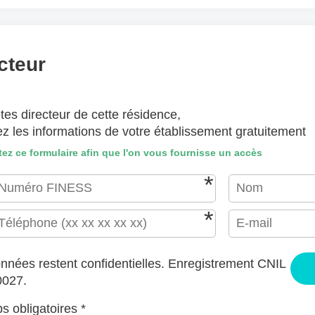
(lettre manuscrite, dessin, photo ..)
hiers ici ou
Sélectionnez des fichiers
cteur
EPTÉS : JPG, GIF, PNG, PDF, JPEG, TAILLE MAX. DES FICHIERS : 100 MB.
tes directeur de cette résidence,
J'accepte les CGU (https://www.preprod-ehpad-trikaya.fr/poli
ez les informations de votre établissement gratuitement
ENVOYER
ez ce formulaire afin que l'on vous fournisse un accès
nnées restent confidentielles. Enregistrement CNIL
0027.
 obligatoires *