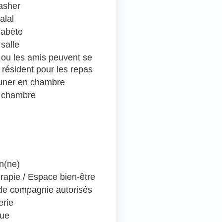
asher
alal
iabète
salle
e ou les amis peuvent se
 résident pour les repas
euner en chambre
 chambre
en(ne)
rapie / Espace bien-être
e compagnie autorisés
erie
que