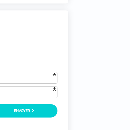
tique-de-confidentialite/)
*
ENVOYER