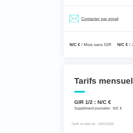
Nom & prénom du ré
Contacter par email
Votre téléphone
*
N/C €
/ Mois sans GIR
N/C €
/ 
Votre message
*
Tarifs mensue
GIR 1/2 :
N/C €
Supplément journalier :
N/C €
Tarifs en date du : 19/01/2020