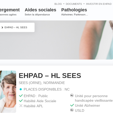
-
-
BLOG
DOCUMENTS
INVESTIR EN EHPAD
ergement
Aides sociales
Pathologies
rsonnes agées
Selon la dépendance
Alzheimer, Parkinson…
EHPAD – HL SEES
EHPAD – HL SEES
e
SEES (ORNE), NORMANDIE
PLACES DISPONIBLES : NC
m
*
EHPAD : Public
Unité pour personne
handicapée vieillissante
Habilité Aide Sociale
Unité Alzheimer
Habilité APL
USLD