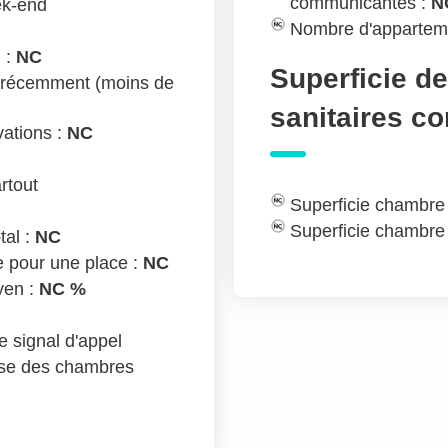
communicantes :
N
ek-end
Nombre d'appartem
 :
NC
Superficie d
 récemment (moins de
sanitaires c
ations :
NC
rtout
Superficie chambre
Superficie chambre
tal :
NC
e pour une place :
NC
yen :
NC %
 signal d'appel
ose des chambres