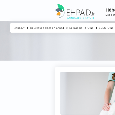
Héb
Des pe
ehpad.fr
Trouver une place en Ehpad
Normandie
Orne
SEES (Orne)
Contacter un proch
Votre nom & préno