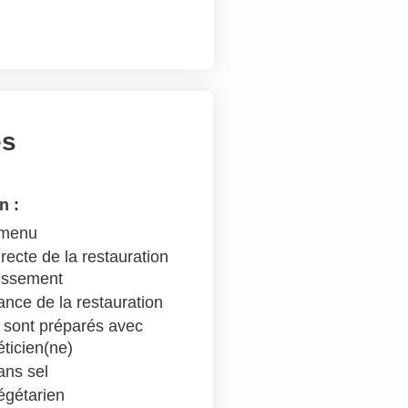
es
n :
 menu
recte de la restauration
lissement
ance de la restauration
 sont préparés avec
éticien(ne)
ns sel
égétarien