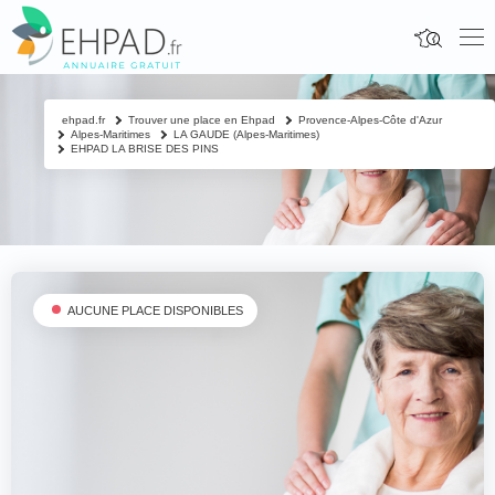
ehpad.fr
Trouver une place en Ehpad
Provence-Alpes-Côte d'Azur
Alpes-Maritimes
LA GAUDE (Alpes-Maritimes)
EHPAD LA BRISE DES PINS
AUCUNE PLACE DISPONIBLES
Fermer
Contacter un proche
Votre nom & prénom
*
Nom & prénom du résident à contacter
*