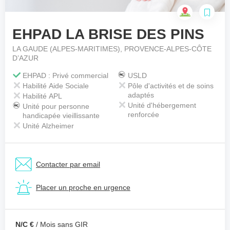
EHPAD LA BRISE DES PINS
Votre téléphone
*
LA GAUDE (ALPES-MARITIMES), PROVENCE-ALPES-CÔTE
D’AZUR
EHPAD : Privé commercial
USLD
Votre message
*
Habilité Aide Sociale
Pôle d'activités et de soins
adaptés
Habilité APL
Unité d'hébergement
Unité pour personne
renforcée
handicapée vieillissante
Unité Alzheimer
Contacter par email
Placer un proche en urgence
N/C €
/ Mois sans GIR