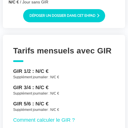
N/C €
/ Jour sans GIR
Joindre des fichiers (lettre manuscrite,
dessin, photo ..)
DÉPOSER UN DOSSIER DANS CET EHPAD
Déposer les
Sélectionnez
des fichiers
fichiers ici ou
TYPES DE FICHIERS ACCEPTÉS : JPG, GIF,
PNG, PDF, JPEG, TAILLE MAX. DES FICHIERS :
100 MB.
Tarifs mensuels avec GIR
J'accepte les CGU (https://www.preprod-
ehpad-trikaya.fr/politique-de-
GIR 1/2 :
N/C €
confidentialite/)
*
Supplément journalier :
N/C €
ENVOYER
GIR 3/4 :
N/C €
Supplément journalier :
N/C €
GIR 5/6 :
N/C €
Supplément journalier :
N/C €
Comment
calculer le GIR ?