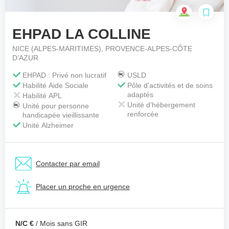
EHPAD LA COLLINE
Votre téléphone
*
NICE (ALPES-MARITIMES), PROVENCE-ALPES-CÔTE
D’AZUR
EHPAD : Privé non lucratif
USLD
Votre message
*
Habilité Aide Sociale
Pôle d'activités et de soins
adaptés
Habilité APL
Unité d'hébergement
Unité pour personne
renforcée
handicapée vieillissante
Unité Alzheimer
Contacter par email
Placer un proche en urgence
N/C €
/ Mois sans GIR