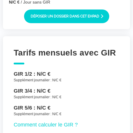
N/C €
/ Jour sans GIR
Joindre des fichiers (lettre manuscrite,
dessin, photo ..)
DÉPOSER UN DOSSIER DANS CET EHPAD
Déposer les
Sélectionnez
des fichiers
fichiers ici ou
TYPES DE FICHIERS ACCEPTÉS : JPG, GIF,
PNG, PDF, JPEG, TAILLE MAX. DES FICHIERS :
100 MB.
Tarifs mensuels avec GIR
J'accepte les CGU (https://www.preprod-
ehpad-trikaya.fr/politique-de-
GIR 1/2 :
N/C €
confidentialite/)
*
Supplément journalier :
N/C €
ENVOYER
GIR 3/4 :
N/C €
Supplément journalier :
N/C €
GIR 5/6 :
N/C €
Supplément journalier :
N/C €
Comment
calculer le GIR ?