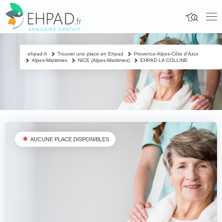
ehpad.fr
Trouver une place en Ehpad
Provence-Alpes-Côte d'Azur
Alpes-Maritimes
NICE (Alpes-Maritimes)
EHPAD LA COLLINE
AUCUNE PLACE DISPONIBLES
Fermer
Contacter un proche
Votre nom & prénom
*
Nom & prénom du résident à contacter
*