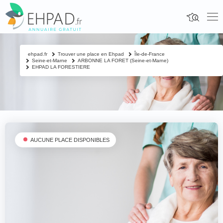
ehpad.fr
Trouver une place en Ehpad
Île-de-France
Seine-et-Marne
ARBONNE LA FORET (Seine-et-Marne)
EHPAD LA FORESTIERE
AUCUNE PLACE DISPONIBLES
Fermer
Contacter un proche
Votre nom & prénom
*
Nom & prénom du résident à contacter
*