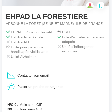
EHPAD LA FORESTIERE
Votre téléphone
*
ARBONNE LA FORET (SEINE-ET-MARNE), ÎLE-DE-FRANCE
EHPAD : Privé non lucratif
USLD
Habilité Aide Sociale
Pôle d'activités et de soins
Votre message
*
adaptés
Habilité APL
Unité d'hébergement
Unité pour personne
renforcée
handicapée vieillissante
Unité Alzheimer
Contacter par email
Placer un proche en urgence
N/C €
/ Mois sans GIR
N/C €
/ Jour sans GIR