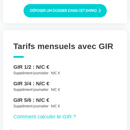
Joindre des fichiers (lettre manuscrite,
dessin, photo ..)
DÉPOSER UN DOSSIER DANS CET EHPAD
Déposer les
Sélectionnez
des fichiers
fichiers ici ou
TYPES DE FICHIERS ACCEPTÉS : JPG, GIF,
Tarifs mensuels avec GIR
PNG, PDF, JPEG, TAILLE MAX. DES FICHIERS :
100 MB.
J'accepte les CGU (https://www.preprod-
GIR 1/2 :
N/C €
ehpad-trikaya.fr/politique-de-
confidentialite/)
*
Supplément journalier :
N/C €
GIR 3/4 :
N/C €
ENVOYER
Supplément journalier :
N/C €
GIR 5/6 :
N/C €
Supplément journalier :
N/C €
Comment
calculer le GIR ?