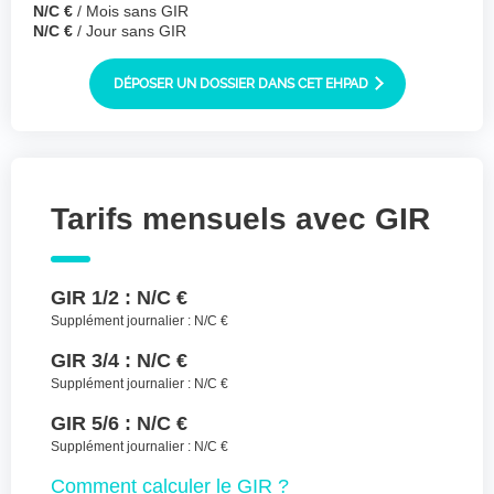
N/C €
/ Mois sans GIR
Joindre des fichiers (lettre manuscrite,
N/C €
/ Jour sans GIR
dessin, photo ..)
Déposer les
Sélectionnez
DÉPOSER UN DOSSIER DANS CET EHPAD
des fichiers
fichiers ici ou
TYPES DE FICHIERS ACCEPTÉS : JPG, GIF,
PNG, PDF, JPEG, TAILLE MAX. DES FICHIERS :
100 MB.
Tarifs mensuels avec GIR
J'accepte les CGU (https://www.preprod-
ehpad-trikaya.fr/politique-de-
confidentialite/)
*
GIR 1/2 :
N/C €
Supplément journalier :
N/C €
ENVOYER
GIR 3/4 :
N/C €
Supplément journalier :
N/C €
GIR 5/6 :
N/C €
Supplément journalier :
N/C €
Comment
calculer le GIR ?