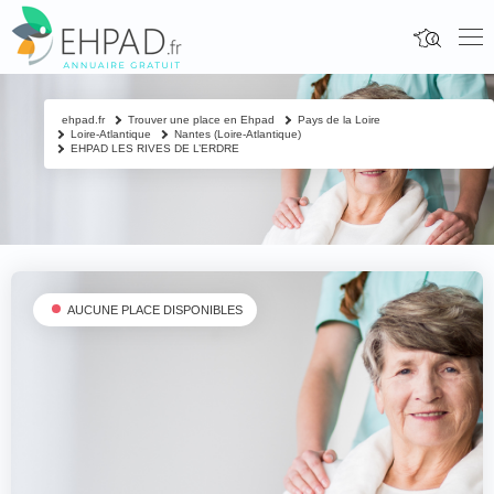
ehpad.fr
Trouver une place en Ehpad
Pays de la Loire
Loire-Atlantique
Nantes (Loire-Atlantique)
EHPAD LES RIVES DE L’ERDRE
AUCUNE PLACE DISPONIBLES
Fermer
Contacter un proche
Votre nom & prénom
*
Nom & prénom du résident à contacter
*