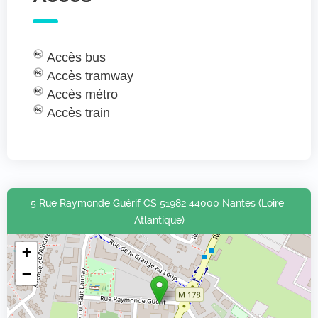
Accès bus
Accès tramway
Accès métro
Accès train
5 Rue Raymonde Guérif CS 51982 44000 Nantes (Loire-
Atlantique)
+
−