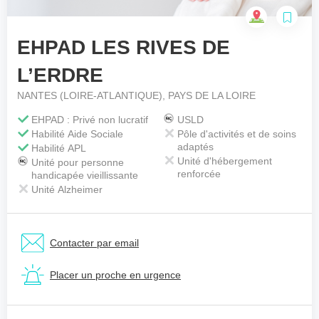
EHPAD LES RIVES DE
Votre téléphone
*
L’ERDRE
NANTES (LOIRE-ATLANTIQUE), PAYS DE LA LOIRE
Votre message
*
EHPAD : Privé non lucratif
USLD
Habilité Aide Sociale
Pôle d'activités et de soins
adaptés
Habilité APL
Unité d'hébergement
Unité pour personne
renforcée
handicapée vieillissante
Unité Alzheimer
Contacter par email
Placer un proche en urgence