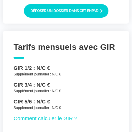
Joindre des fichiers (lettre manuscrite,
dessin, photo ..)
DÉPOSER UN DOSSIER DANS CET EHPAD
Déposer les
Sélectionnez
des fichiers
fichiers ici ou
TYPES DE FICHIERS ACCEPTÉS : JPG, GIF,
Tarifs mensuels avec GIR
PNG, PDF, JPEG, TAILLE MAX. DES FICHIERS :
100 MB.
J'accepte les CGU (https://www.preprod-
GIR 1/2 :
N/C €
ehpad-trikaya.fr/politique-de-
confidentialite/)
*
Supplément journalier :
N/C €
GIR 3/4 :
N/C €
ENVOYER
Supplément journalier :
N/C €
GIR 5/6 :
N/C €
Supplément journalier :
N/C €
Comment
calculer le GIR ?