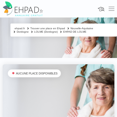
ehpad.fr
Trouver une place en Ehpad
Nouvelle-Aquitaine
Dordogne
LOLME (Dordogne)
EHPAD DE LOLME
AUCUNE PLACE DISPONIBLES
Fermer
Contacter un proche
Votre nom & prénom
*
Nom & prénom du résident à contacter
*