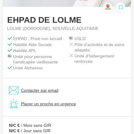
EHPAD DE LOLME
Votre téléphone
*
LOLME (DORDOGNE), NOUVELLE-AQUITAINE
EHPAD : Privé non lucratif
USLD
Habilité Aide Sociale
Pôle d'activités et de soins
Votre message
*
adaptés
Habilité APL
Unité d'hébergement
Unité pour personne
renforcée
handicapée vieillissante
Unité Alzheimer
Contacter par email
Placer un proche en urgence
N/C €
/ Mois sans GIR
N/C €
/ Jour sans GIR