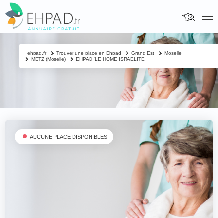
ehpad.fr
Trouver une place en Ehpad
Grand Est
Moselle
METZ (Moselle)
EHPAD ‘LE HOME ISRAELITE’
AUCUNE PLACE DISPONIBLES
Fermer
Contacter un proche
Votre nom & prénom
*
Nom & prénom du résident à contacter
*