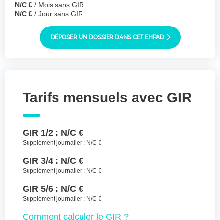
N/C €
/ Mois sans GIR
Joindre des fichiers (lettre manuscrite,
N/C €
/ Jour sans GIR
dessin, photo ..)
Déposer les
Sélectionnez
DÉPOSER UN DOSSIER DANS CET EHPAD
des fichiers
fichiers ici ou
TYPES DE FICHIERS ACCEPTÉS : JPG, GIF,
PNG, PDF, JPEG, TAILLE MAX. DES FICHIERS :
100 MB.
Tarifs mensuels avec GIR
J'accepte les CGU (https://www.preprod-
ehpad-trikaya.fr/politique-de-
confidentialite/)
*
GIR 1/2 :
N/C €
Supplément journalier :
N/C €
ENVOYER
GIR 3/4 :
N/C €
Supplément journalier :
N/C €
GIR 5/6 :
N/C €
Supplément journalier :
N/C €
Comment
calculer le GIR ?