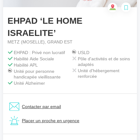
EHPAD ‘LE HOME
Votre téléphone
*
ISRAELITE’
METZ (MOSELLE), GRAND EST
Votre message
*
EHPAD : Privé non lucratif
USLD
Habilité Aide Sociale
Pôle d'activités et de soins
adaptés
Habilité APL
Unité d'hébergement
Unité pour personne
renforcée
handicapée vieillissante
Unité Alzheimer
Contacter par email
Placer un proche en urgence