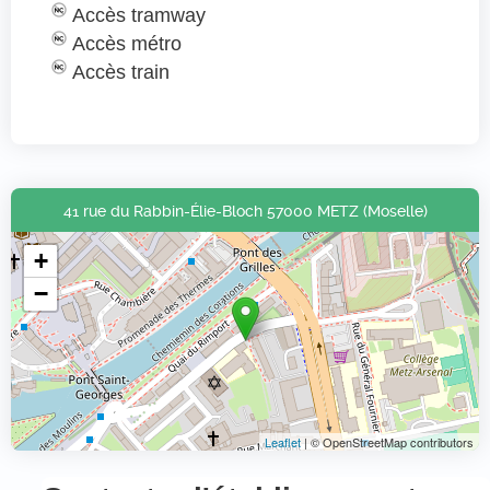
Accès tramway
Accès métro
Accès train
41 rue du Rabbin-Élie-Bloch 57000 METZ (Moselle)
+
−
Leaflet
| © OpenStreetMap contributors