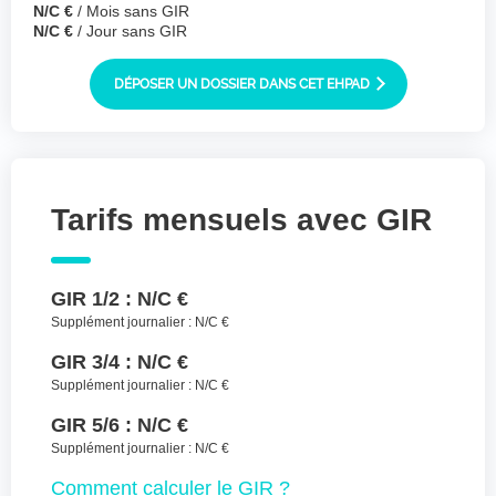
N/C €
/ Mois sans GIR
Joindre des fichiers (lettre manuscrite,
N/C €
/ Jour sans GIR
dessin, photo ..)
Déposer les
Sélectionnez
DÉPOSER UN DOSSIER DANS CET EHPAD
des fichiers
fichiers ici ou
TYPES DE FICHIERS ACCEPTÉS : JPG, GIF,
PNG, PDF, JPEG, TAILLE MAX. DES FICHIERS :
100 MB.
Tarifs mensuels avec GIR
J'accepte les CGU (https://www.preprod-
ehpad-trikaya.fr/politique-de-
confidentialite/)
*
GIR 1/2 :
N/C €
Supplément journalier :
N/C €
ENVOYER
GIR 3/4 :
N/C €
Supplément journalier :
N/C €
GIR 5/6 :
N/C €
Supplément journalier :
N/C €
Comment
calculer le GIR ?