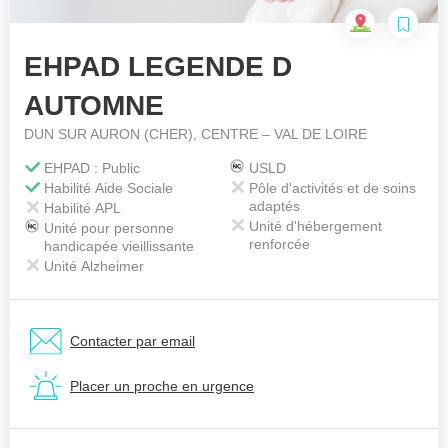
EHPAD LEGENDE D
Votre téléphone
*
AUTOMNE
DUN SUR AURON (CHER), CENTRE – VAL DE LOIRE
Votre message
*
EHPAD : Public
USLD
Habilité Aide Sociale
Pôle d'activités et de soins
adaptés
Habilité APL
Unité d'hébergement
Unité pour personne
renforcée
handicapée vieillissante
Unité Alzheimer
Contacter par email
Placer un proche en urgence