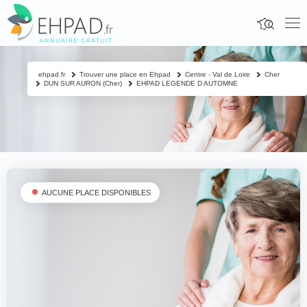
ehpad.fr
Trouver une place en Ehpad
Centre - Val de Loire
Cher
DUN SUR AURON (Cher)
EHPAD LEGENDE D AUTOMNE
AUCUNE PLACE DISPONIBLES
Fermer
Contacter un proche
Votre nom & prénom
*
Nom & prénom du résident à contacter
*