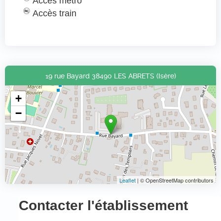
Accès métro
Accès train
19 rue Bayard 38490 LES ABRETS (Isère)
+
−
Leaflet
| © OpenStreetMap contributors
Contacter l'établissement