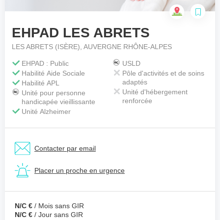
EHPAD LES ABRETS
Votre téléphone
*
LES ABRETS (ISÈRE), AUVERGNE RHÔNE-ALPES
EHPAD : Public
USLD
Habilité Aide Sociale
Pôle d'activités et de soins
Votre message
*
adaptés
Habilité APL
Unité d'hébergement
Unité pour personne
renforcée
handicapée vieillissante
Unité Alzheimer
Contacter par email
Placer un proche en urgence
N/C €
/ Mois sans GIR
N/C €
/ Jour sans GIR