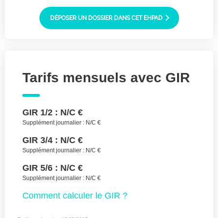
Joindre des fichiers (lettre manuscrite,
dessin, photo ..)
DÉPOSER UN DOSSIER DANS CET EHPAD
Déposer les
Sélectionnez
des fichiers
fichiers ici ou
TYPES DE FICHIERS ACCEPTÉS : JPG, GIF,
Tarifs mensuels avec GIR
PNG, PDF, JPEG, TAILLE MAX. DES FICHIERS :
100 MB.
J'accepte les CGU (https://www.preprod-
GIR 1/2 :
N/C €
ehpad-trikaya.fr/politique-de-
confidentialite/)
*
Supplément journalier :
N/C €
GIR 3/4 :
N/C €
ENVOYER
Supplément journalier :
N/C €
GIR 5/6 :
N/C €
Supplément journalier :
N/C €
Comment
calculer le GIR ?