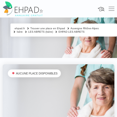
ehpad.fr
Trouver une place en Ehpad
Auvergne Rhône-Alpes
Isère
LES ABRETS (Isère)
EHPAD LES ABRETS
AUCUNE PLACE DISPONIBLES
Fermer
Contacter un proche
Votre nom & prénom
*
Nom & prénom du résident à contacter
*