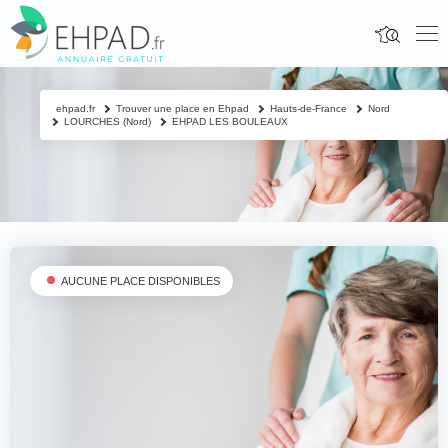
ehpad.fr
Trouver une place en Ehpad
Hauts-de-France
Nord
LOURCHES (Nord)
EHPAD LES BOULEAUX
AUCUNE PLACE DISPONIBLES
Fermer
Contacter un proche
Votre nom & prénom
*
Nom & prénom du résident à contacter
*