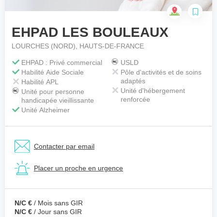
EHPAD LES BOULEAUX
Votre téléphone
*
LOURCHES (NORD), HAUTS-DE-FRANCE
EHPAD : Privé commercial
USLD
Habilité Aide Sociale
Pôle d'activités et de soins
Votre message
*
adaptés
Habilité APL
Unité d'hébergement
Unité pour personne
renforcée
handicapée vieillissante
Unité Alzheimer
Contacter par email
Placer un proche en urgence
N/C €
/ Mois sans GIR
N/C €
/ Jour sans GIR