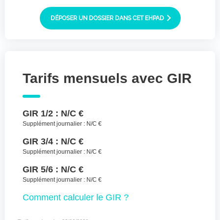
Joindre des fichiers (lettre manuscrite,
dessin, photo ..)
DÉPOSER UN DOSSIER DANS CET EHPAD
Déposer les
Sélectionnez
des fichiers
fichiers ici ou
TYPES DE FICHIERS ACCEPTÉS : JPG, GIF,
Tarifs mensuels avec GIR
PNG, PDF, JPEG, TAILLE MAX. DES FICHIERS :
100 MB.
J'accepte les CGU (https://www.preprod-
GIR 1/2 :
N/C €
ehpad-trikaya.fr/politique-de-
confidentialite/)
*
Supplément journalier :
N/C €
GIR 3/4 :
N/C €
ENVOYER
Supplément journalier :
N/C €
GIR 5/6 :
N/C €
Supplément journalier :
N/C €
Comment
calculer le GIR ?