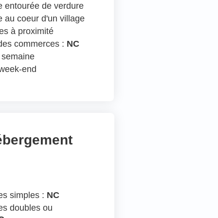
 entourée de verdure
 au coeur d'un village
s à proximité
 des commerces :
NC
n semaine
e week-end
hébergement
s simples :
NC
s doubles ou