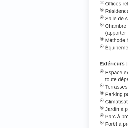
Offices re
Résidence
Salle de s
Chambre 
(apporter
Méthode 
Équipeme
Extérieurs :
Espace ex
toute dé
Terrasses
Parking po
Climatisat
Jardin à p
Parc à pr
Forêt à pr