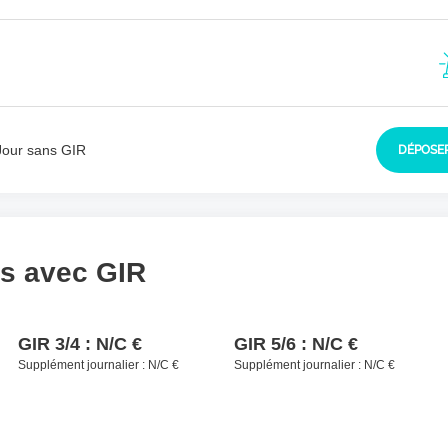
sident à contacter
*
Jour sans GIR
DÉPOSER
ls avec GIR
GIR 3/4 :
N/C €
GIR 5/6 :
N/C €
Supplément journalier :
N/C €
Supplément journalier :
N/C €