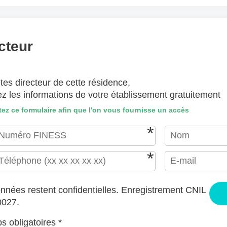
(lettre manuscrite, dessin, photo ..)
hiers ici ou
Sélectionnez des fichiers
cteur
EPTÉS : JPG, GIF, PNG, PDF, JPEG, TAILLE MAX. DES FICHIERS : 100 MB.
tes directeur de cette résidence,
J'accepte les CGU (https://www.preprod-ehpad-trikaya.fr/poli
ez les informations de votre établissement gratuitement
ENVOYER
ez ce formulaire afin que l'on vous fournisse un accès
nnées restent confidentielles. Enregistrement CNIL
0027.
 obligatoires *