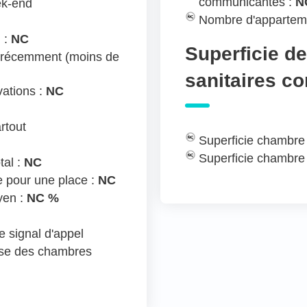
communicantes :
N
ek-end
Nombre d'appartem
 :
NC
Superficie d
 récemment (moins de
sanitaires c
ations :
NC
rtout
Superficie chambre
Superficie chambre
tal :
NC
e pour une place :
NC
yen :
NC %
 signal d'appel
ose des chambres