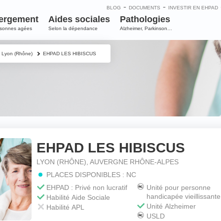
-
-
BLOG
DOCUMENTS
INVESTIR EN EHPAD
ergement
Aides sociales
Pathologies
rsonnes agées
Selon la dépendance
Alzheimer, Parkinson…
Lyon (Rhône)
EHPAD LES HIBISCUS
EHPAD LES HIBISCUS
e
LYON (RHÔNE), AUVERGNE RHÔNE-ALPES
PLACES DISPONIBLES : NC
m
*
EHPAD : Privé non lucratif
Unité pour personne
handicapée vieillissante
Habilité Aide Sociale
Unité Alzheimer
Habilité APL
USLD