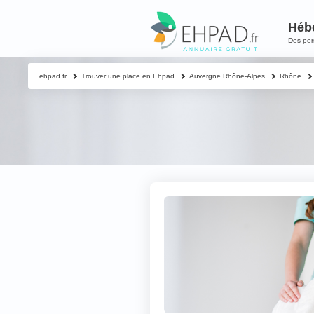
Héb
Des pe
ehpad.fr
Trouver une place en Ehpad
Auvergne Rhône-Alpes
Rhône
Contacter un proch
Votre nom & préno