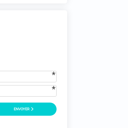
tique-de-confidentialite/)
*
ENVOYER