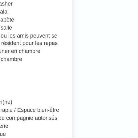
asher
alal
iabète
salle
e ou les amis peuvent se
 résident pour les repas
euner en chambre
 chambre
en(ne)
rapie / Espace bien-être
e compagnie autorisés
erie
que