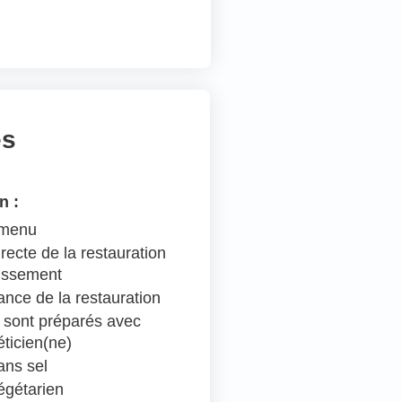
es
n :
 menu
recte de la restauration
lissement
ance de la restauration
 sont préparés avec
éticien(ne)
ns sel
égétarien