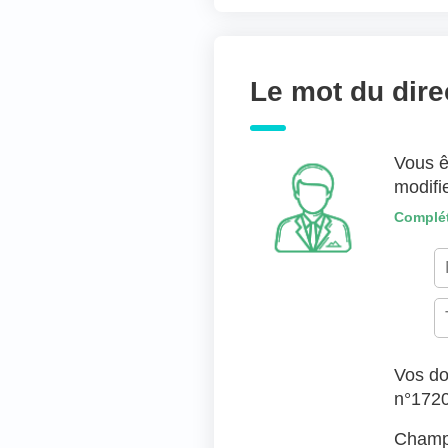
Joindre des fichiers 
Déposer les fic
Le mot du dire
TYPES DE FICHIERS ACC
Vous ê
modifi
Complét
Vos do
n°172
Champs