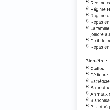
Régime c
Régime H
Régime d
Repas en 
La famill
joindre au
Petit déj
Repas en
Bien-être :
Coiffeur
Pédicure
Esthétici
Balnéothé
Animaux d
Blanchiss
Bibliothè