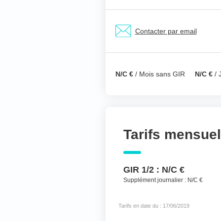
Nom & prénom du ré
Contacter par email
Votre téléphone
*
N/C €
/ Mois sans GIR
N/C €
/ 
Votre message
*
Tarifs mensue
GIR 1/2 :
N/C €
Supplément journalier :
N/C €
Tarifs en date du : 17/06/2019