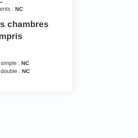
C
ents :
NC
es chambres
ompris
 simple :
NC
 double :
NC