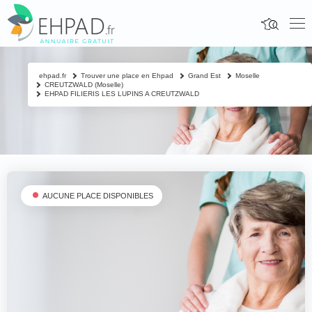
ehpad.fr
Trouver une place en Ehpad
Grand Est
Moselle
CREUTZWALD (Moselle)
EHPAD FILIERIS LES LUPINS A CREUTZWALD
AUCUNE PLACE DISPONIBLES
Fermer
Contacter un proche
Votre nom & prénom
*
Nom & prénom du résident à contacter
*