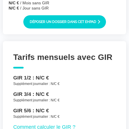
N/C €
/ Mois sans GIR
Joindre des fichiers (lettre manuscrite,
N/C €
/ Jour sans GIR
dessin, photo ..)
Déposer les
Sélectionnez
DÉPOSER UN DOSSIER DANS CET EHPAD
des fichiers
fichiers ici ou
TYPES DE FICHIERS ACCEPTÉS : JPG, GIF,
PNG, PDF, JPEG, TAILLE MAX. DES FICHIERS :
100 MB.
Tarifs mensuels avec GIR
J'accepte les CGU (https://www.preprod-
ehpad-trikaya.fr/politique-de-
confidentialite/)
*
GIR 1/2 :
N/C €
Supplément journalier :
N/C €
ENVOYER
GIR 3/4 :
N/C €
Supplément journalier :
N/C €
GIR 5/6 :
N/C €
Supplément journalier :
N/C €
Comment
calculer le GIR ?