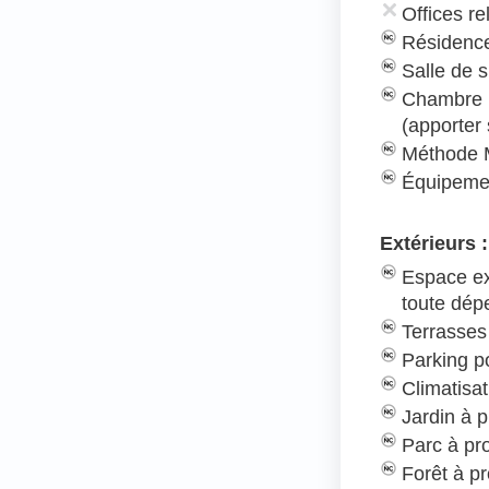
Offices re
Résidence
Salle de s
Chambre 
(apporter
Méthode 
Équipeme
Extérieurs :
Espace ex
toute dé
Terrasses
Parking po
Climatisat
Jardin à p
Parc à pr
Forêt à pr