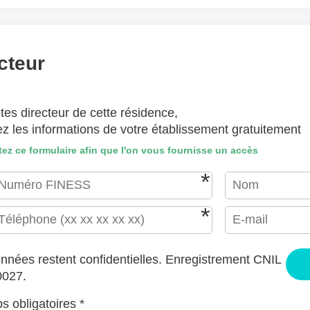
(lettre manuscrite, dessin, photo ..)
hiers ici ou
Sélectionnez des fichiers
cteur
EPTÉS : JPG, GIF, PNG, PDF, JPEG, TAILLE MAX. DES FICHIERS : 100 MB.
tes directeur de cette résidence,
J'accepte les CGU (https://www.preprod-ehpad-trikaya.fr/poli
ez les informations de votre établissement gratuitement
ENVOYER
ez ce formulaire afin que l'on vous fournisse un accès
nnées restent confidentielles. Enregistrement CNIL
0027.
 obligatoires *