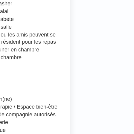
asher
alal
iabète
salle
e ou les amis peuvent se
 résident pour les repas
euner en chambre
 chambre
en(ne)
rapie / Espace bien-être
e compagnie autorisés
erie
que