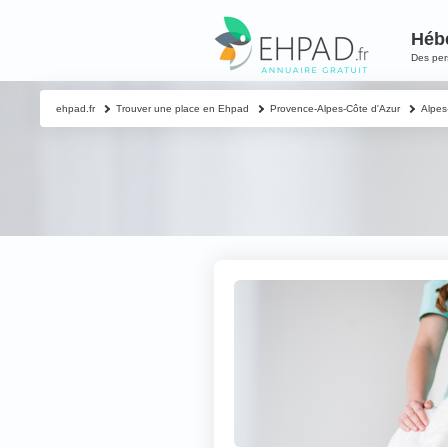
Héb
Des pe
ehpad.fr
Trouver une place en Ehpad
Provence-Alpes-Côte d'Azur
Alpes
Contacter un proch
Votre nom & préno