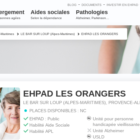
-
-
BLOG
DOCUMENTS
INVESTIR EN EHPAD
ergement
Aides sociales
Pathologies
rsonnes agées
Selon la dépendance
Alzheimer, Parkinson…
-Maritimes
LE BAR SUR LOUP (Alpes-Maritimes)
EHPAD LES ORANGERS
EHPAD LES ORANGERS
e
LE BAR SUR LOUP (ALPES-MARITIMES), PROVENCE-A
PLACES DISPONIBLES : NC
m
*
EHPAD : Public
Unité pour personne
handicapée vieillissante
Habilité Aide Sociale
Unité Alzheimer
Habilité APL
USLD