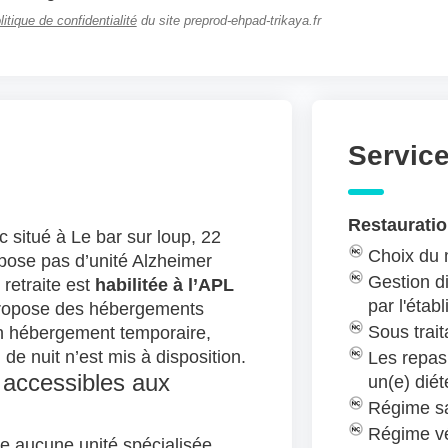
litique de confidentialité
du site preprod-ehpad-trikaya.fr
Servic
Restauratio
c situé à Le bar sur loup, 22
Choix du
spose pas d’unité Alzheimer
Gestion di
retraite est
habilitée à l’APL
par l'étab
ropose des hébergements
Sous trait
 hébergement temporaire,
 de nuit n’est mis à disposition.
Les repas
 accessibles aux
un(e) diét
Régime sa
Régime v
e aucune unité spécialisée