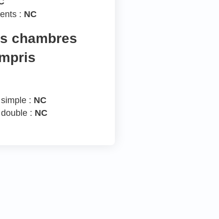
C
ents :
NC
es chambres
ompris
 simple :
NC
 double :
NC