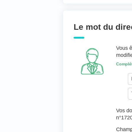
Joindre des fichiers 
Déposer les fic
Le mot du dire
TYPES DE FICHIERS ACC
Vous ê
modifi
Complét
Vos do
n°172
Champs