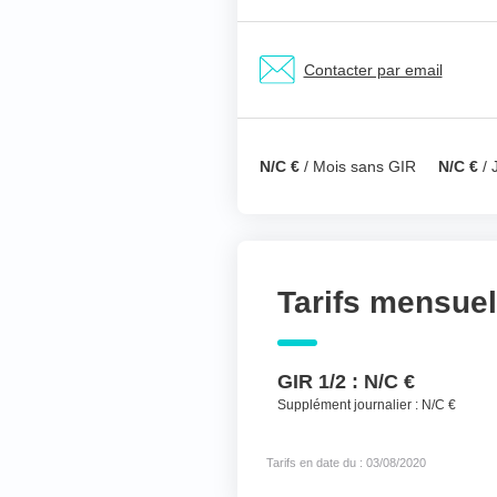
Nom & prénom du ré
Contacter par email
Votre téléphone
*
N/C €
/ Mois sans GIR
N/C €
/ 
Votre message
*
Tarifs mensue
GIR 1/2 :
N/C €
Supplément journalier :
N/C €
Tarifs en date du : 03/08/2020