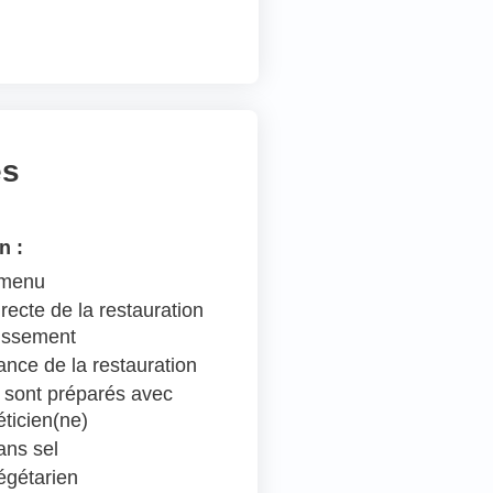
es
n :
 menu
recte de la restauration
lissement
ance de la restauration
 sont préparés avec
éticien(ne)
ns sel
égétarien