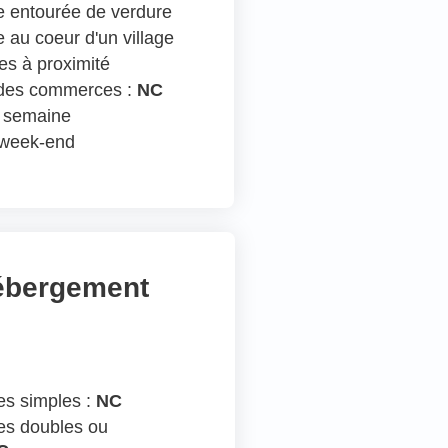
 entourée de verdure
 au coeur d'un village
s à proximité
 des commerces :
NC
n semaine
e week-end
hébergement
s simples :
NC
s doubles ou