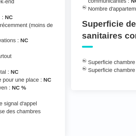
communicantes :
N
ek-end
Nombre d'appartem
 :
NC
Superficie d
 récemment (moins de
sanitaires c
ations :
NC
rtout
Superficie chambre
Superficie chambre
tal :
NC
e pour une place :
NC
yen :
NC %
 signal d'appel
ose des chambres