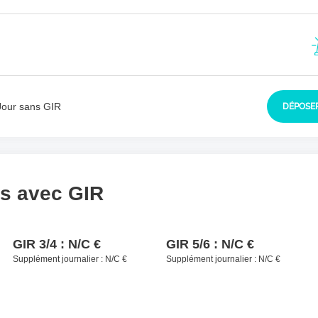
sident à contacter
*
Jour sans GIR
DÉPOSER
ls avec GIR
GIR 3/4 :
N/C €
GIR 5/6 :
N/C €
Supplément journalier :
N/C €
Supplément journalier :
N/C €