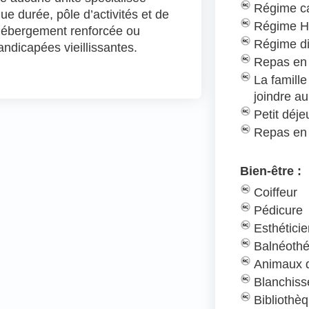
Régime c
ue durée, pôle d’activités et de
Régime H
’hébergement renforcée ou
Régime d
ndicapées vieillissantes.
Repas en 
La famill
joindre au
Petit déj
Repas en
Bien-être :
Coiffeur
Pédicure
Esthétici
Balnéothé
Animaux d
Blanchiss
Bibliothè