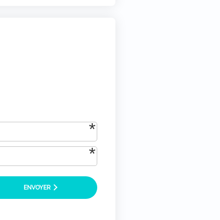
tique-de-confidentialite/)
*
ENVOYER