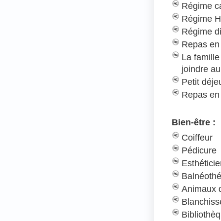
Régime c
Régime H
Régime d
Repas en 
La famill
joindre au
Petit déj
Repas en
Bien-être :
Coiffeur
Pédicure
Esthétici
Balnéothé
Animaux d
Blanchiss
Bibliothè