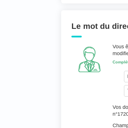
Joindre des fichiers 
Déposer les fic
Le mot du dire
TYPES DE FICHIERS ACC
Vous ê
modifi
Complét
Vos do
n°172
Champs