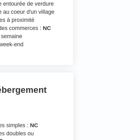
 entourée de verdure
 au coeur d'un village
s à proximité
 des commerces :
NC
n semaine
e week-end
hébergement
s simples :
NC
s doubles ou