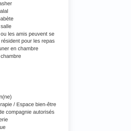
asher
alal
iabète
salle
e ou les amis peuvent se
 résident pour les repas
euner en chambre
 chambre
en(ne)
rapie / Espace bien-être
e compagnie autorisés
erie
que