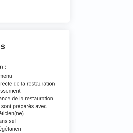
es
n :
 menu
recte de la restauration
lissement
ance de la restauration
 sont préparés avec
éticien(ne)
ns sel
égétarien