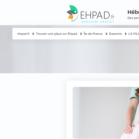
Héb
Des pe
ehpad.fr
Trouver une place en Ehpad
Île-de-France
Essonne
LA VIL
Contacter un proch
Votre nom & préno