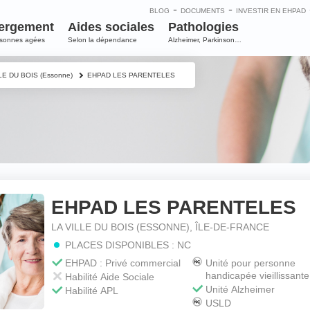
-
-
BLOG
DOCUMENTS
INVESTIR EN EHPAD
ergement
Aides sociales
Pathologies
rsonnes agées
Selon la dépendance
Alzheimer, Parkinson…
LE DU BOIS (Essonne)
EHPAD LES PARENTELES
EHPAD LES PARENTELES
e
LA VILLE DU BOIS (ESSONNE), ÎLE-DE-FRANCE
PLACES DISPONIBLES : NC
m
*
EHPAD : Privé commercial
Unité pour personne
handicapée vieillissante
Habilité Aide Sociale
Unité Alzheimer
Habilité APL
USLD