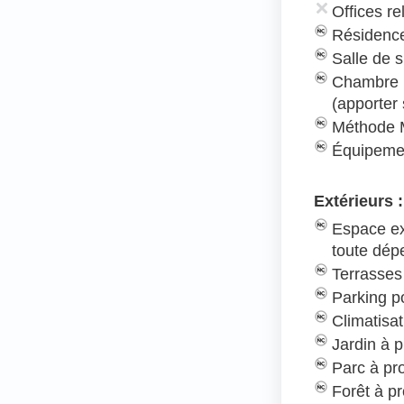
Offices re
Résidence
Salle de s
Chambre 
(apporter
Méthode 
Équipeme
Extérieurs :
Espace ex
toute dé
Terrasses
Parking po
Climatisat
Jardin à p
Parc à pr
Forêt à pr