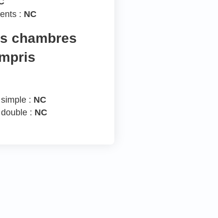
C
ents :
NC
es chambres
ompris
 simple :
NC
 double :
NC