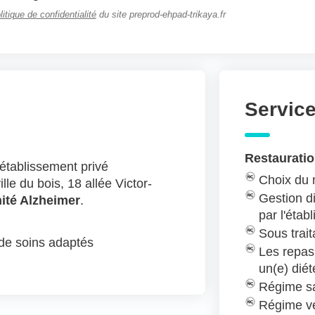
litique de confidentialité
du site preprod-ehpad-trikaya.fr
Servic
Restauratio
établissement privé
Choix du
lle du bois, 18 allée Victor-
Gestion di
ité Alzheimer
.
par l'étab
Sous trait
 de soins adaptés
Les repas
un(e) diét
Régime sa
Régime v