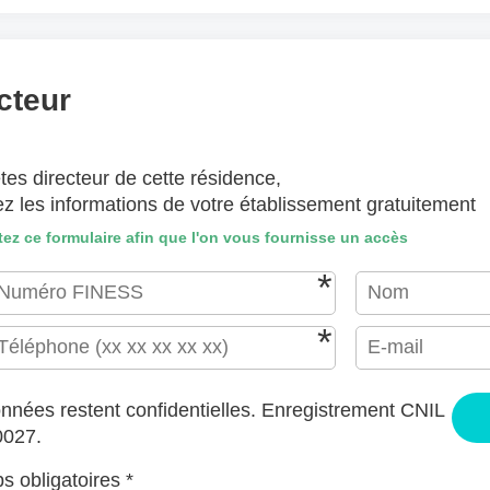
(lettre manuscrite, dessin, photo ..)
hiers ici ou
Sélectionnez des fichiers
cteur
EPTÉS : JPG, GIF, PNG, PDF, JPEG, TAILLE MAX. DES FICHIERS : 100 MB.
tes directeur de cette résidence,
J'accepte les CGU (https://www.preprod-ehpad-trikaya.fr/poli
ez les informations de votre établissement gratuitement
ENVOYER
ez ce formulaire afin que l'on vous fournisse un accès
nnées restent confidentielles. Enregistrement CNIL
0027.
 obligatoires *