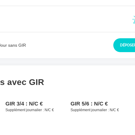
sident à contacter
*
Jour sans GIR
DÉPOSER
ls avec GIR
GIR 3/4 :
N/C €
GIR 5/6 :
N/C €
Supplément journalier :
N/C €
Supplément journalier :
N/C €