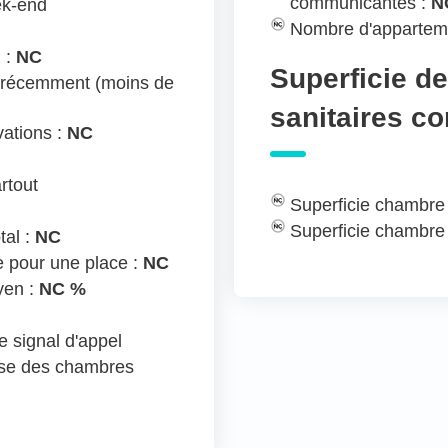
communicantes :
N
ek-end
Nombre d'appartem
 :
NC
Superficie d
 récemment (moins de
sanitaires c
ations :
NC
rtout
Superficie chambre
Superficie chambre
tal :
NC
e pour une place :
NC
yen :
NC %
 signal d'appel
ose des chambres