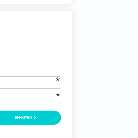
tique-de-confidentialite/)
*
ENVOYER