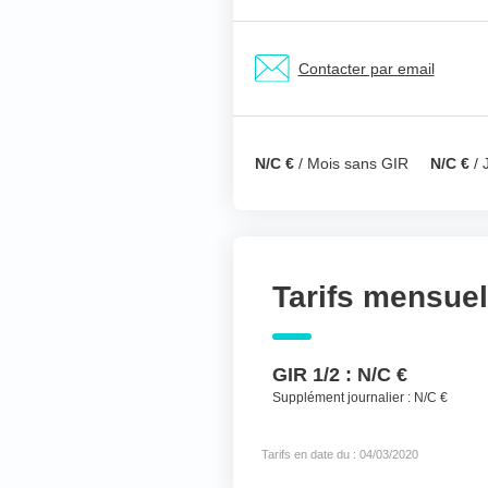
Nom & prénom du ré
Contacter par email
Votre téléphone
*
N/C €
/ Mois sans GIR
N/C €
/ 
Votre message
*
Tarifs mensue
GIR 1/2 :
N/C €
Supplément journalier :
N/C €
Tarifs en date du : 04/03/2020