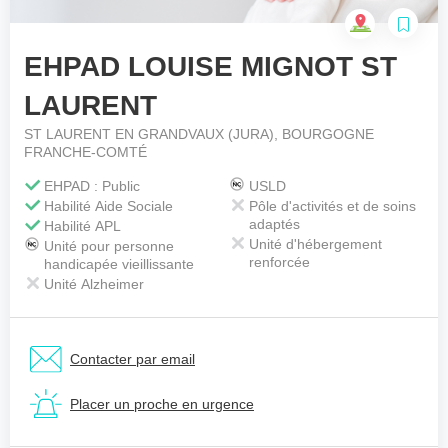
EHPAD LOUISE MIGNOT ST
Votre téléphone
*
LAURENT
ST LAURENT EN GRANDVAUX (JURA), BOURGOGNE
FRANCHE-COMTÉ
Votre message
*
EHPAD : Public
USLD
Habilité Aide Sociale
Pôle d'activités et de soins
adaptés
Habilité APL
Unité d'hébergement
Unité pour personne
renforcée
handicapée vieillissante
Unité Alzheimer
Contacter par email
Placer un proche en urgence