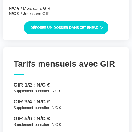
Joindre des fichiers (lettre manuscrite,
N/C €
/ Mois sans GIR
dessin, photo ..)
N/C €
/ Jour sans GIR
Déposer les
Sélectionnez
des fichiers
DÉPOSER UN DOSSIER DANS CET EHPAD
fichiers ici ou
TYPES DE FICHIERS ACCEPTÉS : JPG, GIF,
PNG, PDF, JPEG, TAILLE MAX. DES FICHIERS :
100 MB.
Tarifs mensuels avec GIR
J'accepte les CGU (https://www.preprod-
ehpad-trikaya.fr/politique-de-
confidentialite/)
*
GIR 1/2 :
N/C €
ENVOYER
Supplément journalier :
N/C €
GIR 3/4 :
N/C €
Supplément journalier :
N/C €
GIR 5/6 :
N/C €
Supplément journalier :
N/C €