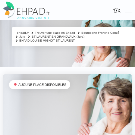
ehpad.fr
Trouver une place en Ehpad
Bourgogne Franche-Comté
Jura
ST LAURENT EN GRANDVAUX (Jura)
EHPAD LOUISE MIGNOT ST LAURENT
AUCUNE PLACE DISPONIBLES
Fermer
Contacter un proche
Votre nom & prénom
*
Nom & prénom du résident à contacter
*