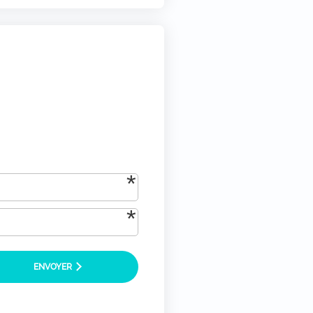
tique-de-confidentialite/)
*
ENVOYER