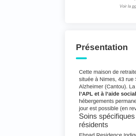
Voir la
po
Présentation
Cette maison de retraite
située à Nimes, 43 rue S
Alzheimer (Cantou). La
l’APL et à l’aide socia
hébergements permanent
jour est possible (en re
Soins spécifiques
résidents
Ehpad Residence Indigo