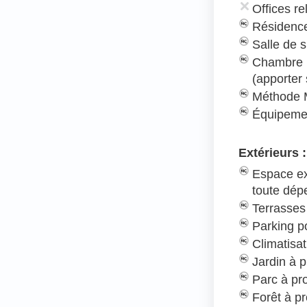
Offices re
Résidence
Salle de s
Chambre 
(apporter
Méthode 
Équipeme
Extérieurs :
Espace ex
toute dé
Terrasses
Parking po
Climatisat
Jardin à p
Parc à pr
Forêt à pr