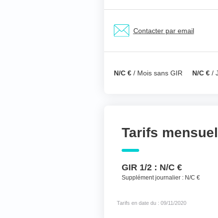
Nom & prénom du ré
Contacter par email
Votre téléphone
*
N/C €
/ Mois sans GIR
N/C €
/ 
Votre message
*
Tarifs mensue
GIR 1/2 :
N/C €
Supplément journalier :
N/C €
Tarifs en date du : 09/11/2020