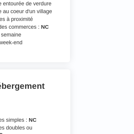
 entourée de verdure
 au coeur d'un village
s à proximité
 des commerces :
NC
n semaine
e week-end
hébergement
s simples :
NC
s doubles ou