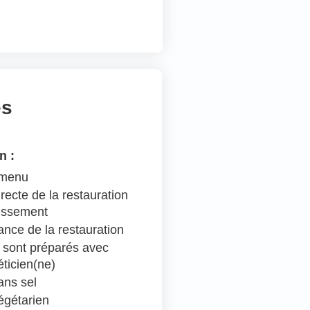
es
n :
 menu
recte de la restauration
lissement
ance de la restauration
 sont préparés avec
éticien(ne)
ns sel
égétarien