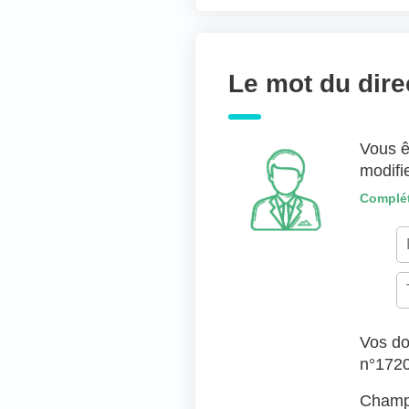
Joindre des fichiers 
Déposer les fic
Le mot du dire
TYPES DE FICHIERS ACC
Vous ê
modifi
Complét
Vos do
n°172
Champs