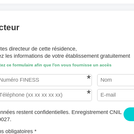
(lettre manuscrite, dessin, photo ..)
hiers ici ou
Sélectionnez des fichiers
cteur
EPTÉS : JPG, GIF, PNG, PDF, JPEG, TAILLE MAX. DES FICHIERS : 100 MB.
tes directeur de cette résidence,
J'accepte les CGU (https://www.preprod-ehpad-trikaya.fr/poli
ez les informations de votre établissement gratuitement
ENVOYER
ez ce formulaire afin que l'on vous fournisse un accès
nnées restent confidentielles. Enregistrement CNIL
0027.
 obligatoires *