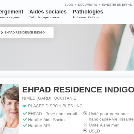
-
-
BLOG
DOCUMENTS
INVESTIR EN EHPAD
ergement
Aides sociales
Pathologies
rsonnes agées
Selon la dépendance
Alzheimer, Parkinson…
EHPAD RESIDENCE INDIGO
EHPAD RESIDENCE INDIG
e
NIMES (GARD), OCCITANIE
PLACES DISPONIBLES : NC
m
*
EHPAD : Privé non lucratif
Unité pour personne
handicapée vieillissante
Habilité Aide Sociale
Unité Alzheimer
Habilité APL
USLD