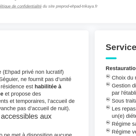
litique de confidentialité
du site preprod-ehpad-trikaya.fr
Servic
Restauratio
 (Ehpad privé non lucratif)
Choix du
éguier, ne fournit pas d’unité
Gestion di
 résidence est
habilitée à
par l'étab
le
et propose des
Sous trait
s et temporaires, l’accueil de
vanche pas d’accueil de nuit).
Les repas
 accessibles aux
un(e) diét
Régime sa
Régime v
 ne met à disposition aucune