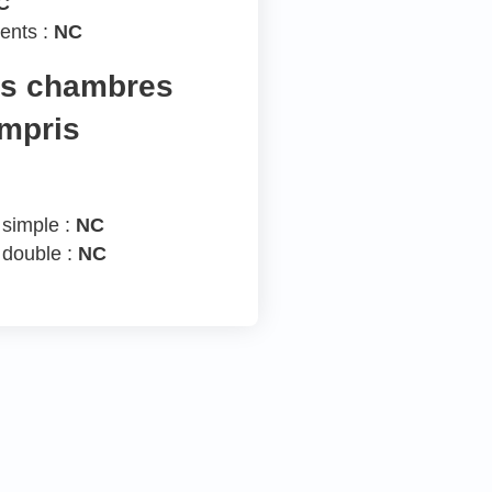
C
ents :
NC
es chambres
ompris
 simple :
NC
 double :
NC