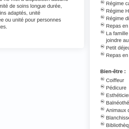
Régime c
unité de soins longue durée,
Régime H
oins adaptés, unité
Régime d
e ou unité pour personnes
Repas en 
tes.
La famill
joindre au
Petit déj
Repas en
Bien-être :
Coiffeur
Pédicure
Esthétici
Balnéothé
Animaux d
Blanchiss
Bibliothè