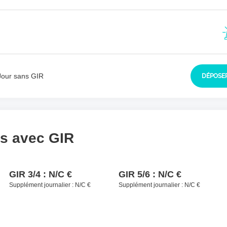
sident à contacter
*
Jour sans GIR
DÉPOSER
ls avec GIR
GIR 3/4 :
N/C €
GIR 5/6 :
N/C €
Supplément journalier :
N/C €
Supplément journalier :
N/C €