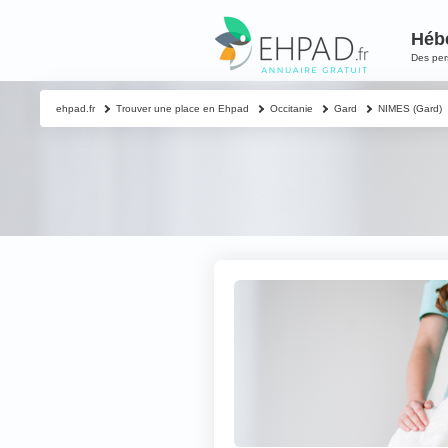
Héb
Des pe
ehpad.fr
Trouver une place en Ehpad
Occitanie
Gard
NIMES (Gard)
Contacter un proch
Votre nom & préno