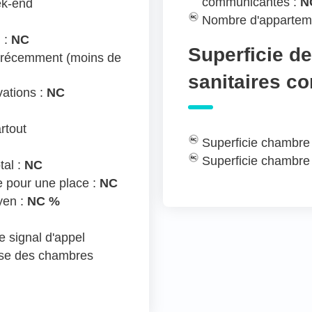
communicantes :
N
ek-end
Nombre d'appartem
 :
NC
Superficie d
 récemment (moins de
sanitaires c
ations :
NC
rtout
Superficie chambre
Superficie chambre
tal :
NC
e pour une place :
NC
yen :
NC %
 signal d'appel
ose des chambres