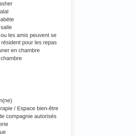
asher
alal
iabète
salle
e ou les amis peuvent se
 résident pour les repas
euner en chambre
 chambre
en(ne)
rapie / Espace bien-être
e compagnie autorisés
erie
que