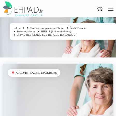
ehpad.fr
Trouver une place en Ehpad
Île-de-France
Seine-et-Marne
SERRIS (Seine-et-Marne)
EHPAD RESIDENCE LES BERGES DU DANUBE
AUCUNE PLACE DISPONIBLES
Fermer
Contacter un proche
Votre nom & prénom
*
Nom & prénom du résident à contacter
*