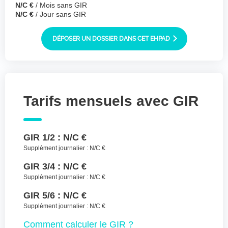
N/C €
/ Mois sans GIR
Joindre des fichiers (lettre manuscrite,
N/C €
/ Jour sans GIR
dessin, photo ..)
Déposer les
Sélectionnez
DÉPOSER UN DOSSIER DANS CET EHPAD
des fichiers
fichiers ici ou
TYPES DE FICHIERS ACCEPTÉS : JPG, GIF,
PNG, PDF, JPEG, TAILLE MAX. DES FICHIERS :
100 MB.
Tarifs mensuels avec GIR
J'accepte les CGU (https://www.preprod-
ehpad-trikaya.fr/politique-de-
confidentialite/)
*
GIR 1/2 :
N/C €
Supplément journalier :
N/C €
ENVOYER
GIR 3/4 :
N/C €
Supplément journalier :
N/C €
GIR 5/6 :
N/C €
Supplément journalier :
N/C €
Comment
calculer le GIR ?