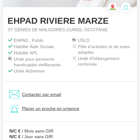
EHPAD RIVIERE MARZE
Votre téléphone
*
ST GENIES DE MALGOIRES (GARD), OCCITANIE
EHPAD : Public
USLD
Habilité Aide Sociale
Pôle d'activités et de soins
Votre message
*
adaptés
Habilité APL
Unité d'hébergement
Unité pour personne
renforcée
handicapée vieillissante
Unité Alzheimer
Contacter par email
Placer un proche en urgence
N/C €
/ Mois sans GIR
N/C €
/ Jour sans GIR