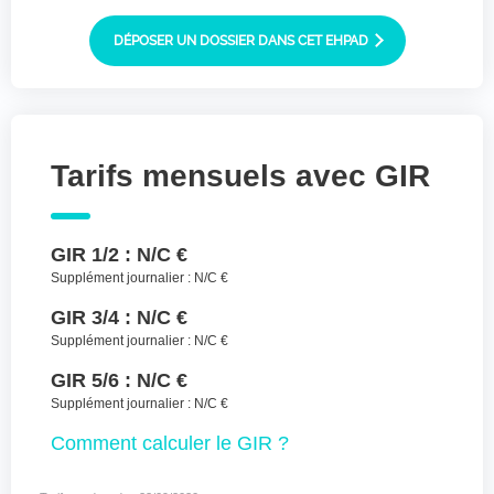
Joindre des fichiers (lettre manuscrite,
dessin, photo ..)
DÉPOSER UN DOSSIER DANS CET EHPAD
Déposer les
Sélectionnez
des fichiers
fichiers ici ou
TYPES DE FICHIERS ACCEPTÉS : JPG, GIF,
Tarifs mensuels avec GIR
PNG, PDF, JPEG, TAILLE MAX. DES FICHIERS :
100 MB.
J'accepte les CGU (https://www.preprod-
GIR 1/2 :
N/C €
ehpad-trikaya.fr/politique-de-
confidentialite/)
*
Supplément journalier :
N/C €
GIR 3/4 :
N/C €
ENVOYER
Supplément journalier :
N/C €
GIR 5/6 :
N/C €
Supplément journalier :
N/C €
Comment
calculer le GIR ?