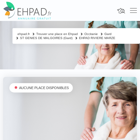
ehpad.fr
Trouver une place en Ehpad
Occitanie
Gard
ST GENIES DE MALGOIRES (Gard)
EHPAD RIVIERE MARZE
AUCUNE PLACE DISPONIBLES
Fermer
Contacter un proche
Votre nom & prénom
*
Nom & prénom du résident à contacter
*