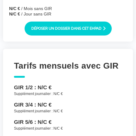
Joindre des fichiers (lettre manuscrite,
N/C €
/ Mois sans GIR
dessin, photo ..)
N/C €
/ Jour sans GIR
Déposer les
Sélectionnez
des fichiers
DÉPOSER UN DOSSIER DANS CET EHPAD
fichiers ici ou
TYPES DE FICHIERS ACCEPTÉS : JPG, GIF,
PNG, PDF, JPEG, TAILLE MAX. DES FICHIERS :
100 MB.
Tarifs mensuels avec GIR
J'accepte les CGU (https://www.preprod-
ehpad-trikaya.fr/politique-de-
confidentialite/)
*
GIR 1/2 :
N/C €
ENVOYER
Supplément journalier :
N/C €
GIR 3/4 :
N/C €
Supplément journalier :
N/C €
GIR 5/6 :
N/C €
Supplément journalier :
N/C €