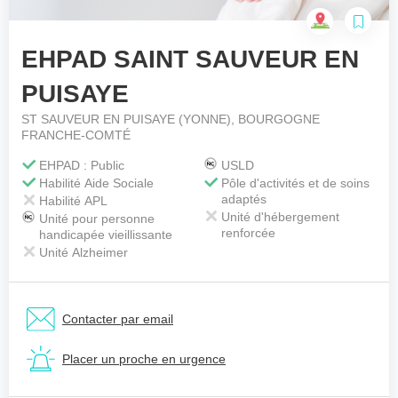
EHPAD SAINT SAUVEUR EN
Votre téléphone
*
PUISAYE
ST SAUVEUR EN PUISAYE (YONNE), BOURGOGNE
FRANCHE-COMTÉ
Votre message
*
EHPAD : Public
USLD
Habilité Aide Sociale
Pôle d'activités et de soins
adaptés
Habilité APL
Unité d'hébergement
Unité pour personne
renforcée
handicapée vieillissante
Unité Alzheimer
Contacter par email
Placer un proche en urgence