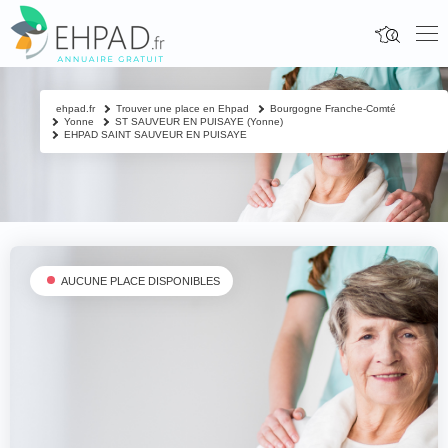
ehpad.fr
Trouver une place en Ehpad
Bourgogne Franche-Comté
Yonne
ST SAUVEUR EN PUISAYE (Yonne)
EHPAD SAINT SAUVEUR EN PUISAYE
AUCUNE PLACE DISPONIBLES
Fermer
Contacter un proche
Votre nom & prénom
*
Nom & prénom du résident à contacter
*