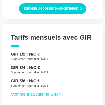
Joindre des fichiers (lettre manuscrite,
dessin, photo ..)
DÉPOSER UN DOSSIER DANS CET EHPAD
Déposer les
Sélectionnez
des fichiers
fichiers ici ou
TYPES DE FICHIERS ACCEPTÉS : JPG, GIF,
Tarifs mensuels avec GIR
PNG, PDF, JPEG, TAILLE MAX. DES FICHIERS :
100 MB.
J'accepte les CGU (https://www.preprod-
GIR 1/2 :
N/C €
ehpad-trikaya.fr/politique-de-
confidentialite/)
*
Supplément journalier :
N/C €
GIR 3/4 :
N/C €
ENVOYER
Supplément journalier :
N/C €
GIR 5/6 :
N/C €
Supplément journalier :
N/C €
Comment
calculer le GIR ?