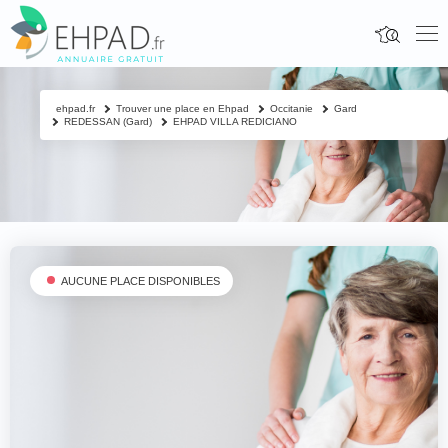
ehpad.fr
Trouver une place en Ehpad
Occitanie
Gard
REDESSAN (Gard)
EHPAD VILLA REDICIANO
AUCUNE PLACE DISPONIBLES
Fermer
Contacter un proche
Votre nom & prénom
*
Nom & prénom du résident à contacter
*