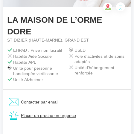
LA MAISON DE L’ORME
Votre téléphone
*
DORE
ST DIZIER (HAUTE-MARNE), GRAND EST
Votre message
*
EHPAD : Privé non lucratif
USLD
Habilité Aide Sociale
Pôle d'activités et de soins
adaptés
Habilité APL
Unité d'hébergement
Unité pour personne
renforcée
handicapée vieillissante
Unité Alzheimer
Contacter par email
Placer un proche en urgence