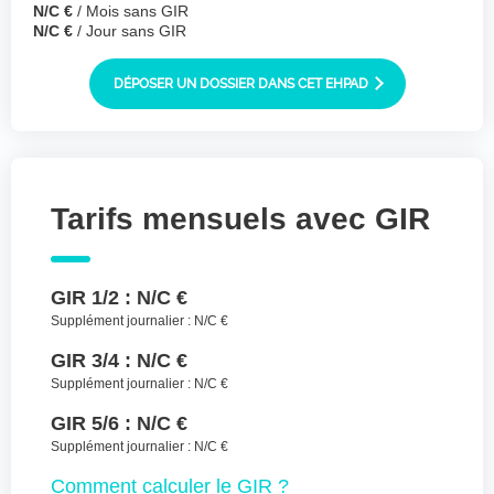
N/C €
/ Mois sans GIR
Joindre des fichiers (lettre manuscrite,
N/C €
/ Jour sans GIR
dessin, photo ..)
Déposer les
Sélectionnez
DÉPOSER UN DOSSIER DANS CET EHPAD
des fichiers
fichiers ici ou
TYPES DE FICHIERS ACCEPTÉS : JPG, GIF,
PNG, PDF, JPEG, TAILLE MAX. DES FICHIERS :
100 MB.
Tarifs mensuels avec GIR
J'accepte les CGU (https://www.preprod-
ehpad-trikaya.fr/politique-de-
confidentialite/)
*
GIR 1/2 :
N/C €
Supplément journalier :
N/C €
ENVOYER
GIR 3/4 :
N/C €
Supplément journalier :
N/C €
GIR 5/6 :
N/C €
Supplément journalier :
N/C €
Comment
calculer le GIR ?