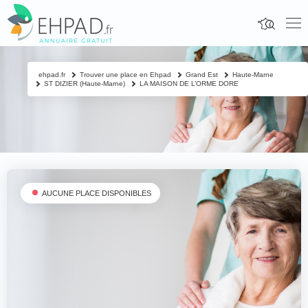
ehpad.fr
Trouver une place en Ehpad
Grand Est
Haute-Marne
ST DIZIER (Haute-Marne)
LA MAISON DE L’ORME DORE
AUCUNE PLACE DISPONIBLES
Fermer
Contacter un proche
Votre nom & prénom
*
Nom & prénom du résident à contacter
*