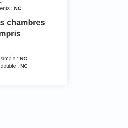
C
ents :
NC
es chambres
ompris
 simple :
NC
 double :
NC