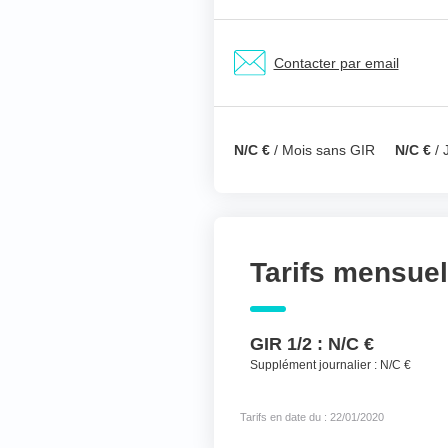
Nom & prénom du ré
Contacter par email
Votre téléphone
*
N/C €
/ Mois sans GIR
N/C €
/ 
Votre message
*
Tarifs mensue
GIR 1/2 :
N/C €
Supplément journalier :
N/C €
Tarifs en date du : 22/01/2020