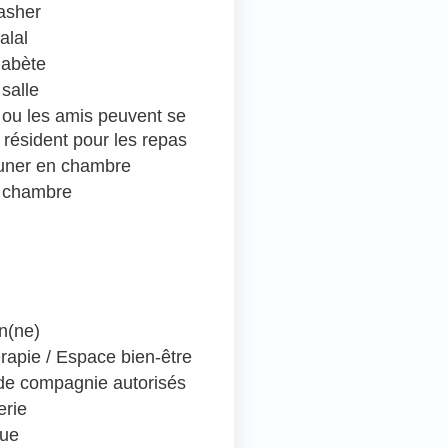
asher
alal
iabète
salle
e ou les amis peuvent se
 résident pour les repas
euner en chambre
 chambre
en(ne)
rapie / Espace bien-être
e compagnie autorisés
erie
que