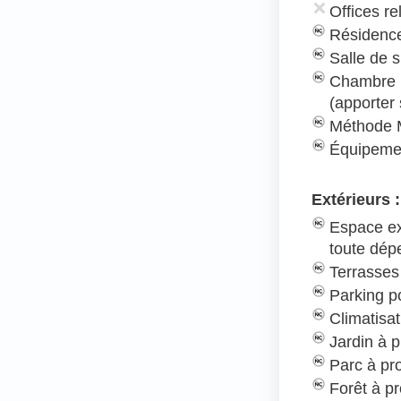
Offices re
Résidence
Salle de s
Chambre 
(apporter
Méthode 
Équipeme
Extérieurs :
Espace ex
toute dé
Terrasses
Parking po
Climatisat
Jardin à p
Parc à pr
Forêt à pr