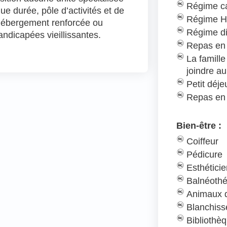
Régime c
ue durée, pôle d’activités et de
Régime H
’hébergement renforcée ou
Régime d
ndicapées vieillissantes.
Repas en 
La famill
joindre au
Petit déj
Repas en
Bien-être :
Coiffeur
Pédicure
Esthétici
Balnéothé
Animaux d
Blanchiss
Bibliothè