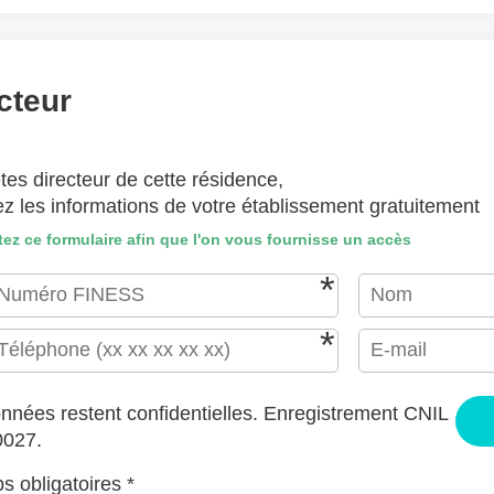
(lettre manuscrite, dessin, photo ..)
hiers ici ou
Sélectionnez des fichiers
cteur
EPTÉS : JPG, GIF, PNG, PDF, JPEG, TAILLE MAX. DES FICHIERS : 100 MB.
tes directeur de cette résidence,
J'accepte les CGU (https://www.preprod-ehpad-trikaya.fr/poli
ez les informations de votre établissement gratuitement
ENVOYER
ez ce formulaire afin que l'on vous fournisse un accès
nnées restent confidentielles. Enregistrement CNIL
0027.
 obligatoires *