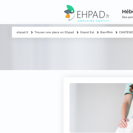
Héb
Des pe
ehpad.fr
Trouver une place en Ehpad
Grand Est
Bas-Rhin
CHATENOI
Contacter un proch
Votre nom & préno