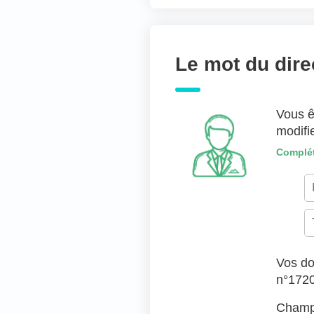
Joindre des fichiers 
Déposer les fic
Le mot du dire
TYPES DE FICHIERS ACC
Vous ê
modifi
Complét
Vos do
n°172
Champs