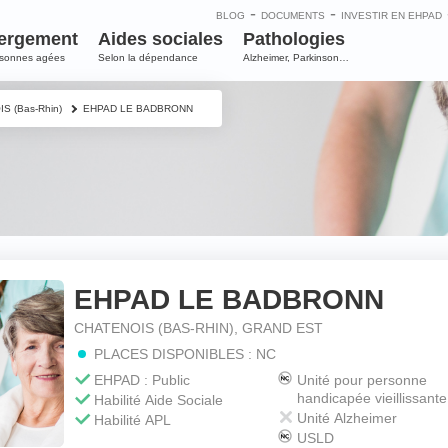
-
-
BLOG
DOCUMENTS
INVESTIR EN EHPAD
ergement
Aides sociales
Pathologies
rsonnes agées
Selon la dépendance
Alzheimer, Parkinson…
S (Bas-Rhin)
EHPAD LE BADBRONN
EHPAD LE BADBRONN
e
CHATENOIS (BAS-RHIN), GRAND EST
PLACES DISPONIBLES : NC
m
*
EHPAD : Public
Unité pour personne
handicapée vieillissante
Habilité Aide Sociale
Unité Alzheimer
Habilité APL
USLD