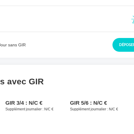
sident à contacter
*
Jour sans GIR
DÉPOSER
ls avec GIR
GIR 3/4 :
N/C €
GIR 5/6 :
N/C €
Supplément journalier :
N/C €
Supplément journalier :
N/C €