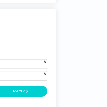
tique-de-confidentialite/)
*
ENVOYER