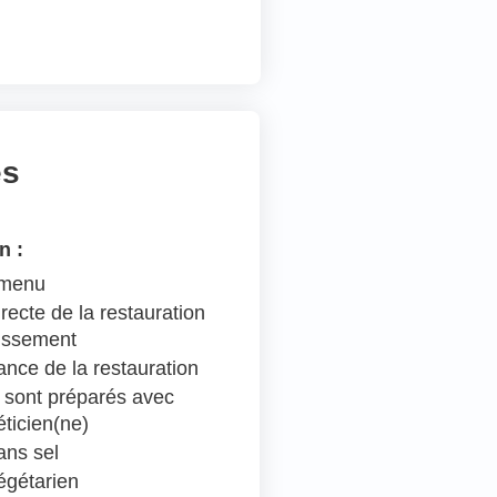
es
n :
 menu
recte de la restauration
lissement
ance de la restauration
 sont préparés avec
éticien(ne)
ns sel
égétarien