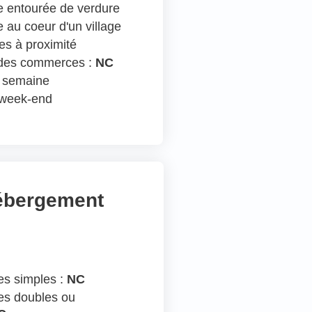
 entourée de verdure
 au coeur d'un village
s à proximité
 des commerces :
NC
n semaine
e week-end
hébergement
s simples :
NC
s doubles ou