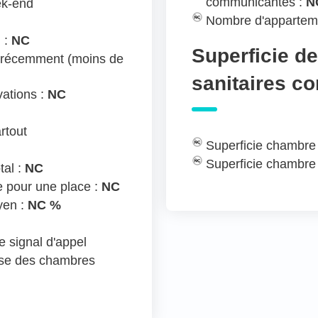
communicantes :
N
ek-end
Nombre d'appartem
 :
NC
Superficie d
 récemment (moins de
sanitaires c
ations :
NC
rtout
Superficie chambre
Superficie chambre
tal :
NC
e pour une place :
NC
yen :
NC %
 signal d'appel
ose des chambres