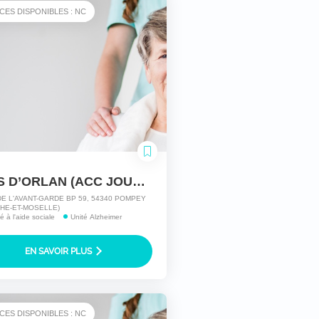
CES DISPONIBLES : NC
MAIS D’ORLAN (ACC JOUR) HLI POMPEY-LAY
DE L'AVANT-GARDE BP 59, 54340 POMPEY
HE-ET-MOSELLE)
té à l'aide sociale
Unité Alzheimer
EN SAVOIR PLUS
CES DISPONIBLES : NC