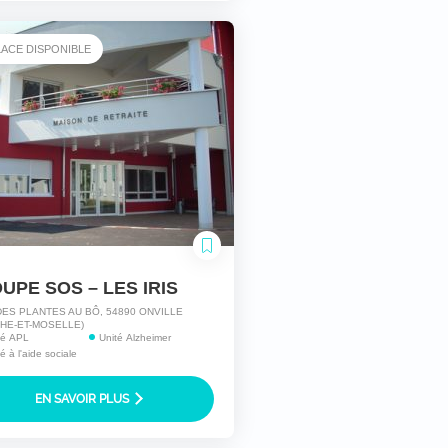
LACE DISPONIBLE
UPE SOS – LES IRIS
DES PLANTES AU BÔ, 54890 ONVILLE
HE-ET-MOSELLE)
ité APL
Unité Alzheimer
té à l'aide sociale
EN SAVOIR PLUS