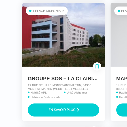
1 PLACE DISPONIBLE
PLA
GROUPE SOS – LA CLAIRIERE
19 RUE DE LILLE MONT-SAINT-MARTIN, 54350
14 RUE
MONT ST MARTIN (MEURTHE-ET-MOSELLE)
(MEURT
Habilité APL
Unité Alzheimer
Habil
Habilité à l'aide sociale
Habili
EN SAVOIR PLUS