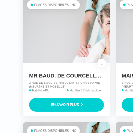
PLACES DISPONIBLES : NC
PLA
MR BAUD. DE COURCELLES HLI POMPEY-LAY
3 RUE DE L'ÉGLISE, 54690 LAY ST CHRISTOPHE
3 RUE 
(MEURTHE-ET-MOSELLE)
(MEURT
Habilité APL
Habilité à l'aide sociale
Habili
EN SAVOIR PLUS
PLACES DISPONIBLES : NC
PLA