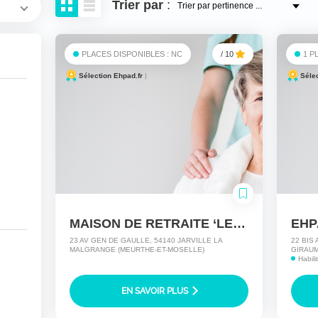
Trier
par
:
PLACES DISPONIBLES : NC
/ 10
1 P
Sélection Ehpad.fr
|
Séle
MAISON DE RETRAITE ‘LE HAUT DU BOIS’
23 AV GEN DE GAULLE, 54140 JARVILLE LA
22 BIS
MALGRANGE (MEURTHE-ET-MOSELLE)
GIRAUM
Habil
EN SAVOIR PLUS