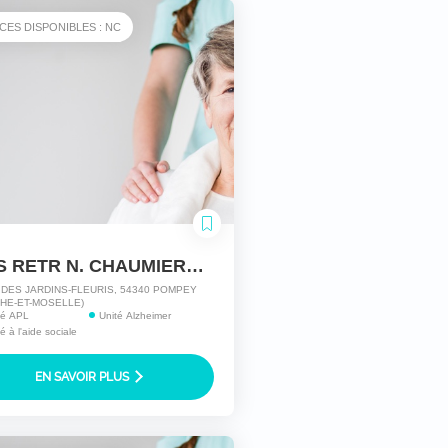
CES DISPONIBLES : NC
MAIS RETR N. CHAUMIERE HLI POMPEY-LAY
 DES JARDINS-FLEURIS, 54340 POMPEY
HE-ET-MOSELLE)
ité APL
Unité Alzheimer
té à l'aide sociale
EN SAVOIR PLUS