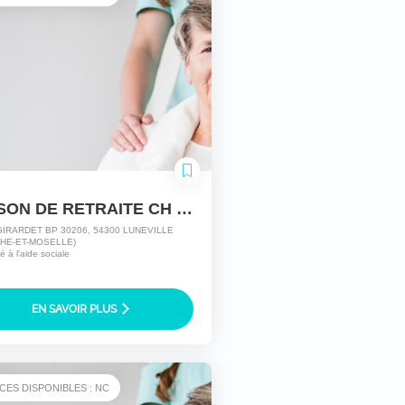
MAISON DE RETRAITE CH LUNEVILLE
GIRARDET BP 30206, 54300 LUNEVILLE
HE-ET-MOSELLE)
té à l'aide sociale
EN SAVOIR PLUS
CES DISPONIBLES : NC