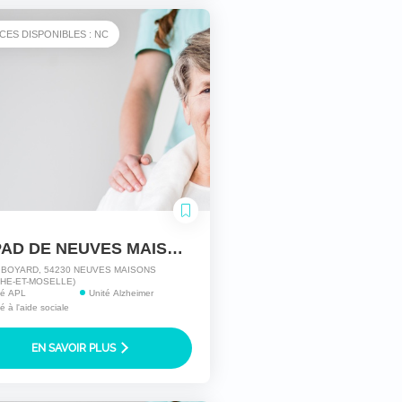
CES DISPONIBLES : NC
MAPAD DE NEUVES MAISON ALMH
 BOYARD, 54230 NEUVES MAISONS
HE-ET-MOSELLE)
ité APL
Unité Alzheimer
té à l'aide sociale
EN SAVOIR PLUS