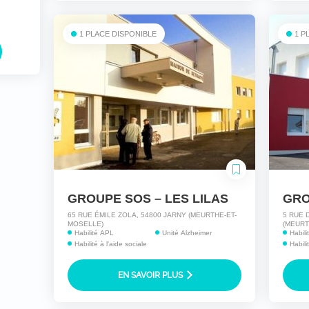
1 PLACE DISPONIBLE
1 P
GROUPE SOS – LES LILAS
GRO
65 RUE ÉMILE ZOLA, 54800 JARNY (MEURTHE-ET-
5 RUE 
MOSELLE)
(MEURT
Habilité APL
Unité Alzheimer
Habil
Habilité à l'aide sociale
Habili
EN SAVOIR PLUS