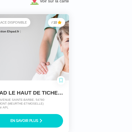
Voir sur la carte
LACE DISPONIBLE
/ 10
ction Ehpad.fr
|
EHPAD LE HAUT DE TICHEMONT
 AVENUE SAINTE-BARBE, 54780
ONT (MEURTHE-ET-MOSELLE)
ité APL
EN SAVOIR PLUS