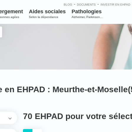
-
-
BLOG
DOCUMENTS
INVESTIR EN EHPAD
ergement
Aides sociales
Pathologies
rsonnes agées
Selon la dépendance
Alzheimer, Parkinson…
e en EHPAD : Meurthe-et-Moselle(
70 EHPAD pour votre sélec