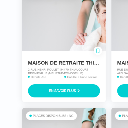
MAISON DE RETRAITE THIAUCOURT
2 RUE HENRI-POULET, 54470 THIAUCOURT
RUE DU
REGNIEVILLE (MEURTHE-ET-MOSELLE)
AUX SA
Habilité APL
Habilité à l'aide sociale
Habili
EN SAVOIR PLUS
PLACES DISPONIBLES : NC
PLA