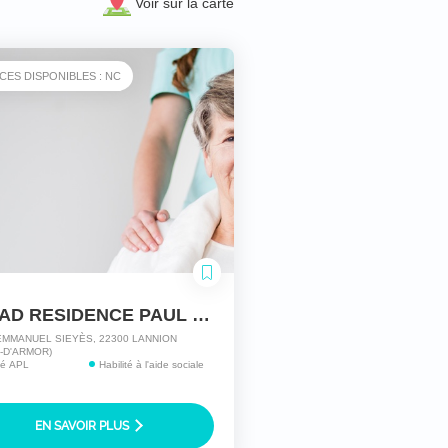
Voir sur la carte
CES DISPONIBLES : NC
EHPAD RESIDENCE PAUL HERNOT
EMMANUEL SIEYÈS, 22300 LANNION
-D'ARMOR)
ité APL
Habilité à l'aide sociale
EN SAVOIR PLUS