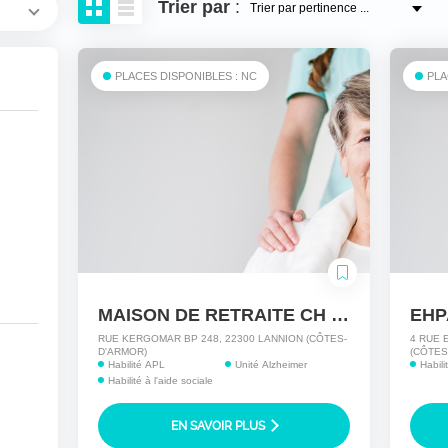
Trier
par
:
PLACES DISPONIBLES : NC
PLA
MAISON DE RETRAITE CH LANNION
RUE KERGOMAR BP 248, 22300 LANNION (CÔTES-
4 RUE 
D'ARMOR)
(CÔTES
Habilité APL
Unité Alzheimer
Habil
Habilité à l'aide sociale
EN SAVOIR PLUS