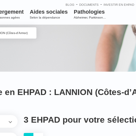
-
-
BLOG
DOCUMENTS
INVESTIR EN EHPAD
ergement
Aides sociales
Pathologies
rsonnes agées
Selon la dépendance
Alzheimer, Parkinson…
ON (Côtes-d'Armor)
e en EHPAD : LANNION (Côtes-d’
3 EHPAD pour votre sélecti