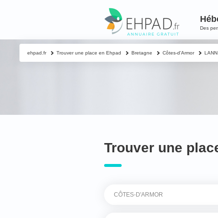
Héb
Des pe
ehpad.fr
Trouver une place en Ehpad
Bretagne
Côtes-d'Armor
LANNI
Trouver une plac