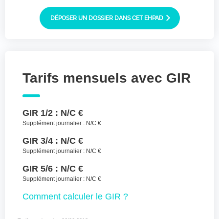
Joindre des fichiers (lettre manuscrite,
dessin, photo ..)
DÉPOSER UN DOSSIER DANS CET EHPAD
Déposer les
Sélectionnez
des fichiers
fichiers ici ou
TYPES DE FICHIERS ACCEPTÉS : JPG, GIF,
Tarifs mensuels avec GIR
PNG, PDF, JPEG, TAILLE MAX. DES FICHIERS :
100 MB.
J'accepte les CGU (https://www.preprod-
GIR 1/2 :
N/C €
ehpad-trikaya.fr/politique-de-
confidentialite/)
*
Supplément journalier :
N/C €
GIR 3/4 :
N/C €
ENVOYER
Supplément journalier :
N/C €
GIR 5/6 :
N/C €
Supplément journalier :
N/C €
Comment
calculer le GIR ?