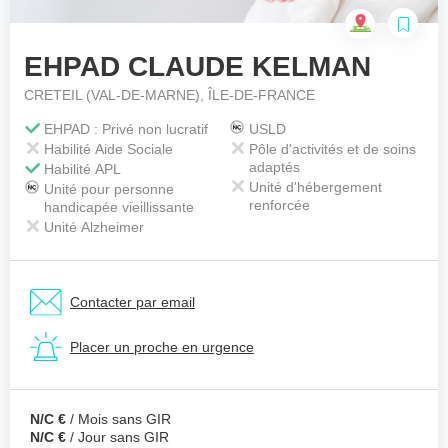
EHPAD CLAUDE KELMAN
Votre téléphone
*
CRETEIL (VAL-DE-MARNE), ÎLE-DE-FRANCE
EHPAD : Privé non lucratif
USLD
Habilité Aide Sociale
Pôle d'activités et de soins
Votre message
*
adaptés
Habilité APL
Unité d'hébergement
Unité pour personne
renforcée
handicapée vieillissante
Unité Alzheimer
Contacter par email
Placer un proche en urgence
N/C €
/ Mois sans GIR
N/C €
/ Jour sans GIR