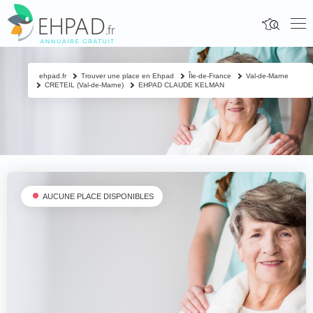
ehpad.fr
Trouver une place en Ehpad
Île-de-France
Val-de-Marne
CRETEIL (Val-de-Marne)
EHPAD CLAUDE KELMAN
AUCUNE PLACE DISPONIBLES
Fermer
Contacter un proche
Votre nom & prénom
*
Nom & prénom du résident à contacter
*