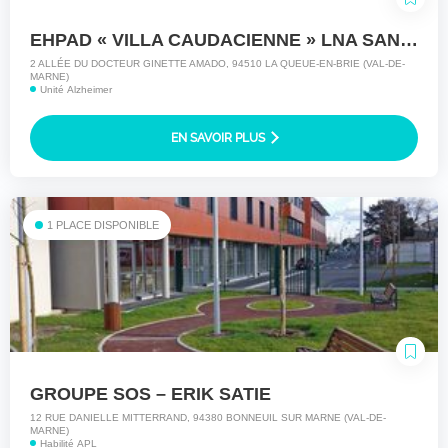
EHPAD « VILLA CAUDACIENNE » LNA SANTE
2 ALLÉE DU DOCTEUR GINETTE AMADO, 94510 LA QUEUE-EN-BRIE (VAL-DE-
MARNE)
Unité Alzheimer
EN SAVOIR PLUS
1 PLACE DISPONIBLE
GROUPE SOS – ERIK SATIE
12 RUE DANIELLE MITTERRAND, 94380 BONNEUIL SUR MARNE (VAL-DE-
MARNE)
Habilité APL