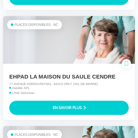
PLACES DISPONIBLES : NC
EHPAD LA MAISON DU SAULE CENDRE
77 AVENUE ADRIEN-RAYNAL, 94310 ORLY (VAL-DE-MARNE)
Habilité APL
Unité Alzheimer
EN SAVOIR PLUS
PLACES DISPONIBLES : NC