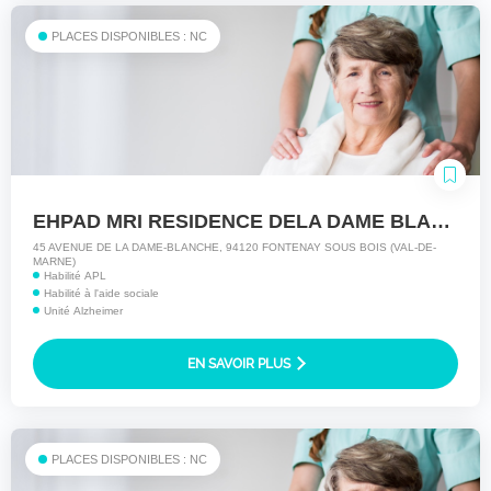
PLACES DISPONIBLES : NC
EHPAD MRI RESIDENCE DELA DAME BLANCHE
45 AVENUE DE LA DAME-BLANCHE, 94120 FONTENAY SOUS BOIS (VAL-DE-
MARNE)
Habilité APL
Habilité à l'aide sociale
Unité Alzheimer
EN SAVOIR PLUS
PLACES DISPONIBLES : NC