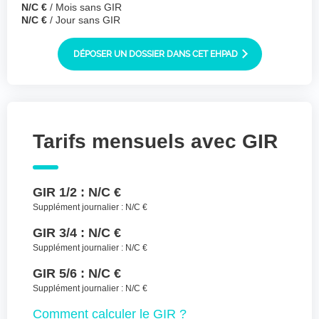
N/C €
/ Mois sans GIR
Joindre des fichiers (lettre manuscrite,
N/C €
/ Jour sans GIR
dessin, photo ..)
Déposer les
Sélectionnez
DÉPOSER UN DOSSIER DANS CET EHPAD
des fichiers
fichiers ici ou
TYPES DE FICHIERS ACCEPTÉS : JPG, GIF,
PNG, PDF, JPEG, TAILLE MAX. DES FICHIERS :
100 MB.
Tarifs mensuels avec GIR
J'accepte les CGU (https://www.preprod-
ehpad-trikaya.fr/politique-de-
confidentialite/)
*
GIR 1/2 :
N/C €
Supplément journalier :
N/C €
ENVOYER
GIR 3/4 :
N/C €
Supplément journalier :
N/C €
GIR 5/6 :
N/C €
Supplément journalier :
N/C €
Comment
calculer le GIR ?