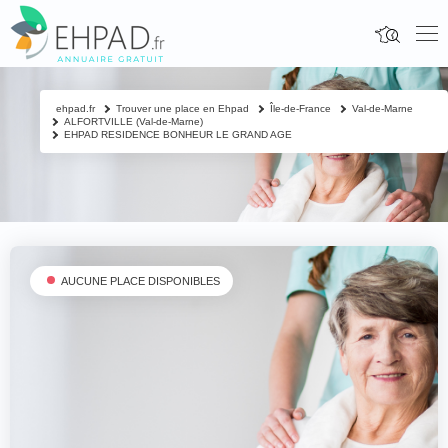
ehpad.fr
Trouver une place en Ehpad
Île-de-France
Val-de-Marne
ALFORTVILLE (Val-de-Marne)
EHPAD RESIDENCE BONHEUR LE GRAND AGE
AUCUNE PLACE DISPONIBLES
Fermer
Contacter un proche
Votre nom & prénom
*
Nom & prénom du résident à contacter
*