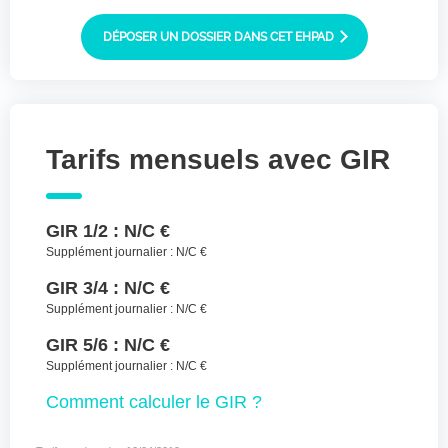
Joindre des fichiers (lettre manuscrite,
dessin, photo ..)
DÉPOSER UN DOSSIER DANS CET EHPAD
Déposer les
Sélectionnez
des fichiers
fichiers ici ou
TYPES DE FICHIERS ACCEPTÉS : JPG, GIF,
Tarifs mensuels avec GIR
PNG, PDF, JPEG, TAILLE MAX. DES FICHIERS :
100 MB.
J'accepte les CGU (https://www.preprod-
GIR 1/2 :
N/C €
ehpad-trikaya.fr/politique-de-
confidentialite/)
*
Supplément journalier :
N/C €
GIR 3/4 :
N/C €
ENVOYER
Supplément journalier :
N/C €
GIR 5/6 :
N/C €
Supplément journalier :
N/C €
Comment
calculer le GIR ?