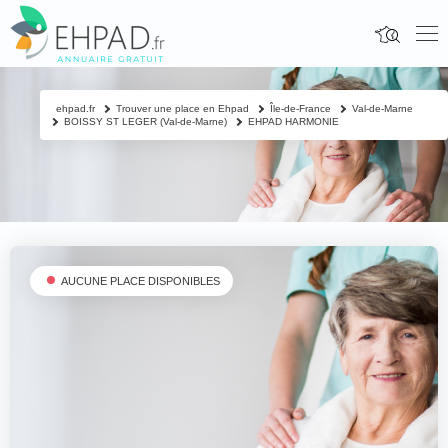
ehpad.fr
Trouver une place en Ehpad
Île-de-France
Val-de-Marne
BOISSY ST LEGER (Val-de-Marne)
EHPAD HARMONIE
AUCUNE PLACE DISPONIBLES
Fermer
Contacter un proche
Votre nom & prénom
*
Nom & prénom du résident à contacter
*