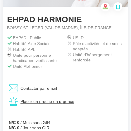
EHPAD HARMONIE
Votre téléphone
*
BOISSY ST LEGER (VAL-DE-MARNE), ÎLE-DE-FRANCE
EHPAD : Public
USLD
Habilité Aide Sociale
Pôle d'activités et de soins
Votre message
*
adaptés
Habilité APL
Unité d'hébergement
Unité pour personne
renforcée
handicapée vieillissante
Unité Alzheimer
Contacter par email
Placer un proche en urgence
N/C €
/ Mois sans GIR
N/C €
/ Jour sans GIR