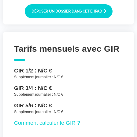
Joindre des fichiers (lettre manuscrite,
dessin, photo ..)
DÉPOSER UN DOSSIER DANS CET EHPAD
Déposer les
Sélectionnez
des fichiers
fichiers ici ou
TYPES DE FICHIERS ACCEPTÉS : JPG, GIF,
Tarifs mensuels avec GIR
PNG, PDF, JPEG, TAILLE MAX. DES FICHIERS :
100 MB.
J'accepte les CGU (https://www.preprod-
GIR 1/2 :
N/C €
ehpad-trikaya.fr/politique-de-
confidentialite/)
*
Supplément journalier :
N/C €
GIR 3/4 :
N/C €
ENVOYER
Supplément journalier :
N/C €
GIR 5/6 :
N/C €
Supplément journalier :
N/C €
Comment
calculer le GIR ?