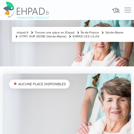
ehpad.fr
Trouver une place en Ehpad
Île-de-France
Val-de-Marne
VITRY SUR SEINE (Val-de-Marne)
EHPAD LES LILAS
AUCUNE PLACE DISPONIBLES
Fermer
Contacter un proche
Votre nom & prénom
*
Nom & prénom du résident à contacter
*