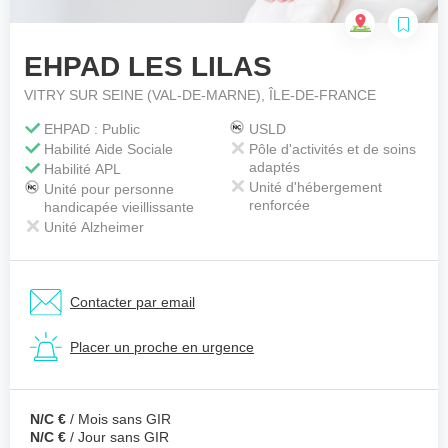
EHPAD LES LILAS
Votre téléphone
*
VITRY SUR SEINE (VAL-DE-MARNE), ÎLE-DE-FRANCE
EHPAD : Public
USLD
Habilité Aide Sociale
Pôle d'activités et de soins
Votre message
*
adaptés
Habilité APL
Unité d'hébergement
Unité pour personne
renforcée
handicapée vieillissante
Unité Alzheimer
Contacter par email
Placer un proche en urgence
N/C €
/ Mois sans GIR
N/C €
/ Jour sans GIR