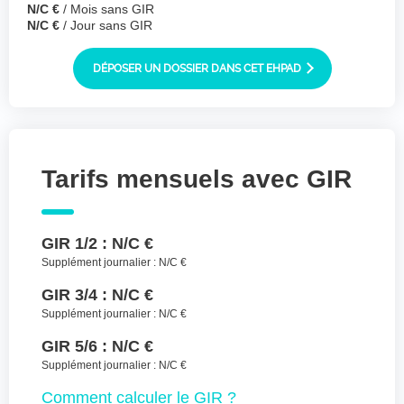
N/C €
/ Mois sans GIR
Joindre des fichiers (lettre manuscrite,
N/C €
/ Jour sans GIR
dessin, photo ..)
Déposer les
Sélectionnez
DÉPOSER UN DOSSIER DANS CET EHPAD
des fichiers
fichiers ici ou
TYPES DE FICHIERS ACCEPTÉS : JPG, GIF,
PNG, PDF, JPEG, TAILLE MAX. DES FICHIERS :
100 MB.
Tarifs mensuels avec GIR
J'accepte les CGU (https://www.preprod-
ehpad-trikaya.fr/politique-de-
confidentialite/)
*
GIR 1/2 :
N/C €
Supplément journalier :
N/C €
ENVOYER
GIR 3/4 :
N/C €
Supplément journalier :
N/C €
GIR 5/6 :
N/C €
Supplément journalier :
N/C €
Comment
calculer le GIR ?