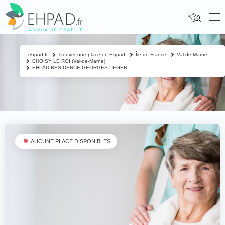
ehpad.fr
Trouver une place en Ehpad
Île-de-France
Val-de-Marne
CHOISY LE ROI (Val-de-Marne)
EHPAD RESIDENCE GEORGES LEGER
AUCUNE PLACE DISPONIBLES
Fermer
Contacter un proche
Votre nom & prénom
*
Nom & prénom du résident à contacter
*