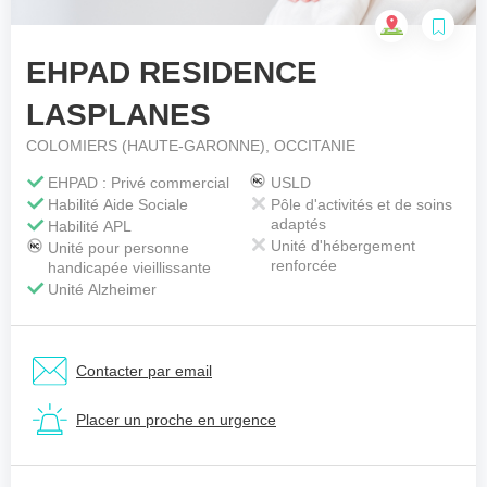
EHPAD RESIDENCE
Votre téléphone
*
LASPLANES
COLOMIERS (HAUTE-GARONNE), OCCITANIE
Votre message
*
EHPAD : Privé commercial
USLD
Habilité Aide Sociale
Pôle d'activités et de soins
adaptés
Habilité APL
Unité d'hébergement
Unité pour personne
renforcée
handicapée vieillissante
Unité Alzheimer
Contacter par email
Placer un proche en urgence