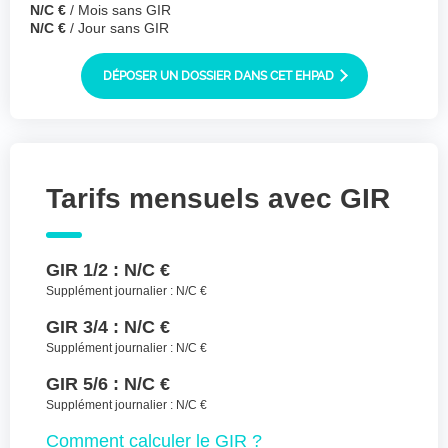
N/C €
/ Mois sans GIR
Joindre des fichiers (lettre manuscrite,
N/C €
/ Jour sans GIR
dessin, photo ..)
Déposer les
Sélectionnez
DÉPOSER UN DOSSIER DANS CET EHPAD
des fichiers
fichiers ici ou
TYPES DE FICHIERS ACCEPTÉS : JPG, GIF,
PNG, PDF, JPEG, TAILLE MAX. DES FICHIERS :
100 MB.
Tarifs mensuels avec GIR
J'accepte les CGU (https://www.preprod-
ehpad-trikaya.fr/politique-de-
confidentialite/)
*
GIR 1/2 :
N/C €
Supplément journalier :
N/C €
ENVOYER
GIR 3/4 :
N/C €
Supplément journalier :
N/C €
GIR 5/6 :
N/C €
Supplément journalier :
N/C €
Comment
calculer le GIR ?