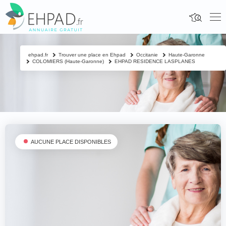
ehpad.fr
Trouver une place en Ehpad
Occitanie
Haute-Garonne
COLOMIERS (Haute-Garonne)
EHPAD RESIDENCE LASPLANES
AUCUNE PLACE DISPONIBLES
Fermer
Contacter un proche
Votre nom & prénom
*
Nom & prénom du résident à contacter
*