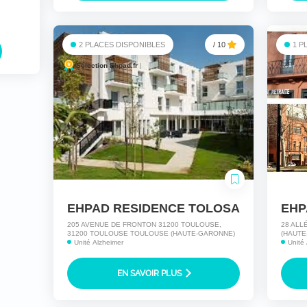
2 PLACES DISPONIBLES
/ 10
1 P
Sélection Ehpad.fr
|
EHPAD RESIDENCE TOLOSA
205 AVENUE DE FRONTON 31200 TOULOUSE,
28 ALL
31200 TOULOUSE TOULOUSE (HAUTE-GARONNE)
(HAUTE
Unité Alzheimer
Unité
EN SAVOIR PLUS