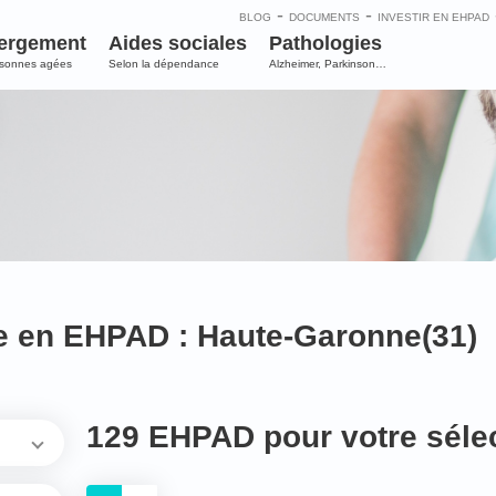
-
-
BLOG
DOCUMENTS
INVESTIR EN EHPAD
ergement
Aides sociales
Pathologies
rsonnes agées
Selon la dépendance
Alzheimer, Parkinson…
e en EHPAD : Haute-Garonne(31)
129 EHPAD pour votre séle