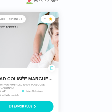
Voir sur la carte
LACE DISPONIBLE
/ 10
ction Ehpad.fr
|
EHPAD COLISÉE MARGUERITE
ARTHUR RIMBAUD, 31000 TOULOUSE
-GARONNE)
ité APL
Unité Alzheimer
té à l'aide sociale
EN SAVOIR PLUS