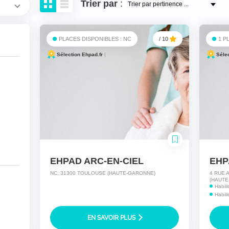
Trier
par
:
PLACES DISPONIBLES : NC
/ 10
1 P
Sélection Ehpad.fr
|
Séle
EHPAD ARC-EN-CIEL
NC, 31300 TOULOUSE (HAUTE-GARONNE)
4 RUE 
(HAUTE
Habil
Habili
EN SAVOIR PLUS