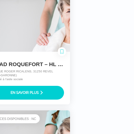
EHPAD ROQUEFORT – HL REVEL
UE ROGER RICALENS, 31250 REVEL
-GARONNE)
té à l'aide sociale
EN SAVOIR PLUS
CES DISPONIBLES : NC