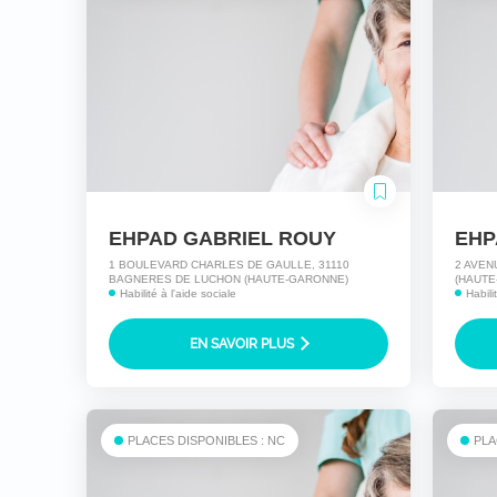
EHPAD GABRIEL ROUY
1 BOULEVARD CHARLES DE GAULLE, 31110
2 AVEN
BAGNERES DE LUCHON (HAUTE-GARONNE)
(HAUTE
Habilité à l'aide sociale
Habili
EN SAVOIR PLUS
PLACES DISPONIBLES : NC
PLA