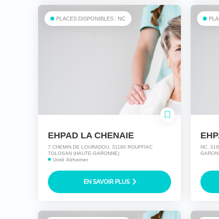
PLACES DISPONIBLES : NC
PLA
EHPAD LA CHENAIE
EHP
7 CHEMIN DE LOURADOU, 31180 ROUFFIAC
NC, 31
TOLOSAN (HAUTE-GARONNE)
GARON
Unité Alzheimer
EN SAVOIR PLUS