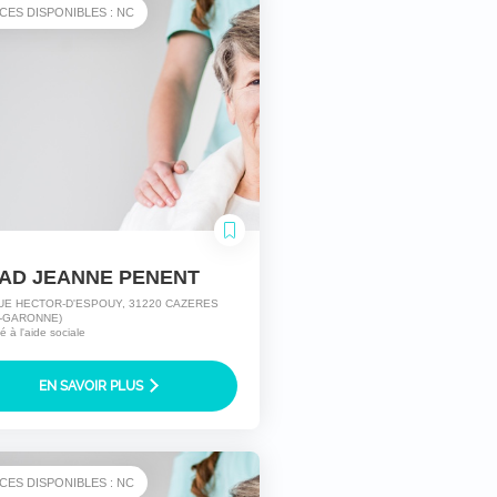
CES DISPONIBLES : NC
AD JEANNE PENENT
UE HECTOR-D'ESPOUY, 31220 CAZERES
-GARONNE)
té à l'aide sociale
EN SAVOIR PLUS
CES DISPONIBLES : NC