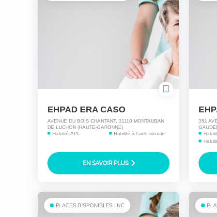
EHPAD ERA CASO
AVENUE DU BOIS CHANTANT, 31110 MONTAUBAN
351 AV
DE LUCHON (HAUTE-GARONNE)
GAUDE
Habilité APL
Habilité à l'aide sociale
Habil
Habili
EN SAVOIR PLUS
PLACES DISPONIBLES : NC
PLA