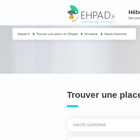
Héb
Des pe
ehpad.fr
Trouver une place en Ehpad
Occitanie
Haute-Garonne
Trouver une plac