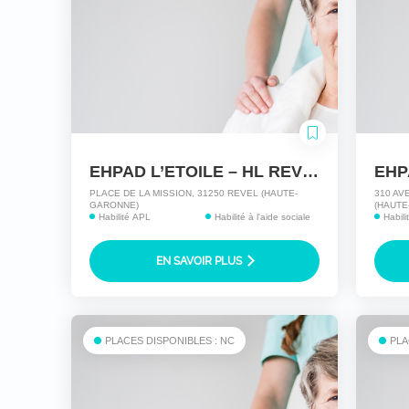
EHPAD L’ETOILE – HL REVEL
EHP
PLACE DE LA MISSION, 31250 REVEL (HAUTE-
310 AV
GARONNE)
(HAUTE
Habilité APL
Habilité à l'aide sociale
Habil
EN SAVOIR PLUS
PLACES DISPONIBLES : NC
PLA