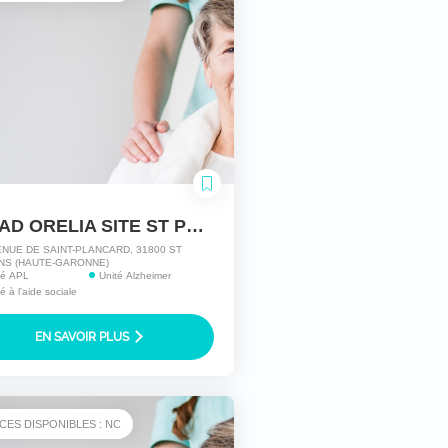
EHPAD ORELIA SITE ST PLANCARD
ENUE DE SAINT-PLANCARD, 31800 ST
NS (HAUTE-GARONNE)
ité APL
Unité Alzheimer
té à l'aide sociale
EN SAVOIR PLUS
CES DISPONIBLES : NC