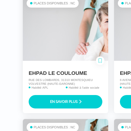
PLACES DISPONIBLES : NC
PLA
EHPAD LE COULOUME
EHP
RUE DES LOMBARDS, 31310 MONTESQUIEU
6 AVEN
VOLVESTRE (HAUTE-GARONNE)
(HAUTE
Habilité APL
Habilité à l'aide sociale
Habili
EN SAVOIR PLUS
PLACES DISPONIBLES : NC
PLA