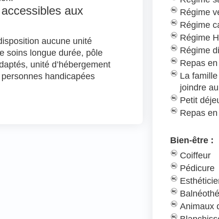
 accessibles aux
Régime v
Régime c
Régime H
isposition aucune unité
Régime d
de soins longue durée, pôle
Repas en 
 adaptés, unité d’hébergement
La famill
r personnes handicapées
joindre au
Petit déj
Repas en
Bien-être :
Coiffeur
Pédicure
Esthétici
Balnéothé
Animaux d
Blanchiss