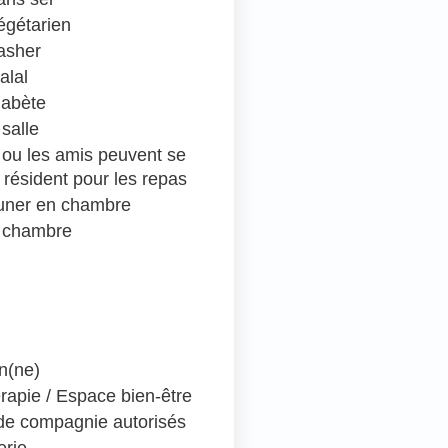
égétarien
asher
alal
iabète
salle
e ou les amis peuvent se
 résident pour les repas
euner en chambre
 chambre
en(ne)
rapie / Espace bien-être
e compagnie autorisés
erie