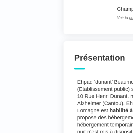
Champs
Voir la
po
Présentation
Ehpad ‘dunant’ Beaum
(Etablissement public)
10 Rue Henri Dunant, n’
Alzheimer (Cantou). E
Lomagne est
habilité à
propose des hébergem
hébergement temporaire
nuit n’est mis à disposit