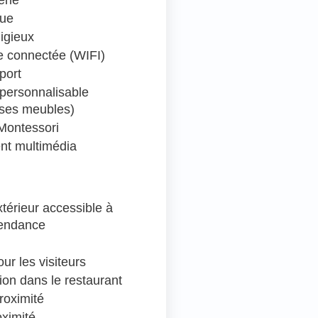
que
ligieux
 connectée (WIFI)
port
personnalisable
 ses meubles)
Montessori
nt multimédia
térieur accessible à
pendance
ur les visiteurs
ion dans le restaurant
roximité
oximité