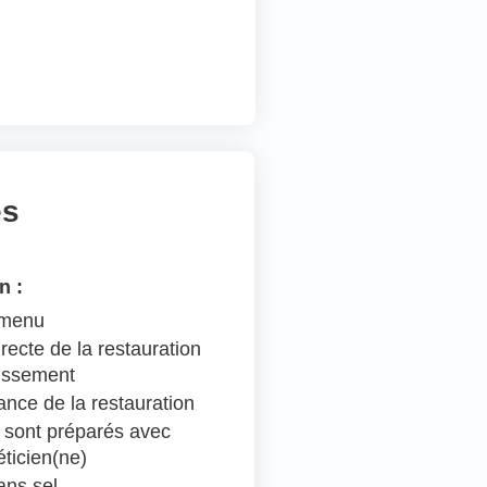
es
n :
 menu
recte de la restauration
lissement
ance de la restauration
 sont préparés avec
éticien(ne)
ns sel