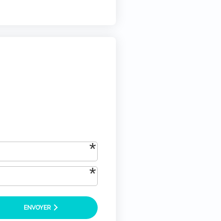
tique-de-confidentialite/)
*
ENVOYER