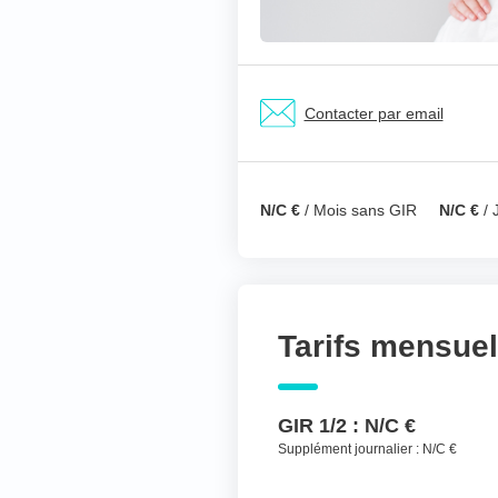
Nom & prénom du ré
Votre téléphone
*
Contacter par email
Votre message
*
N/C €
/ Mois sans GIR
N/C €
/ 
Tarifs mensue
GIR 1/2 :
N/C €
Supplément journalier :
N/C €