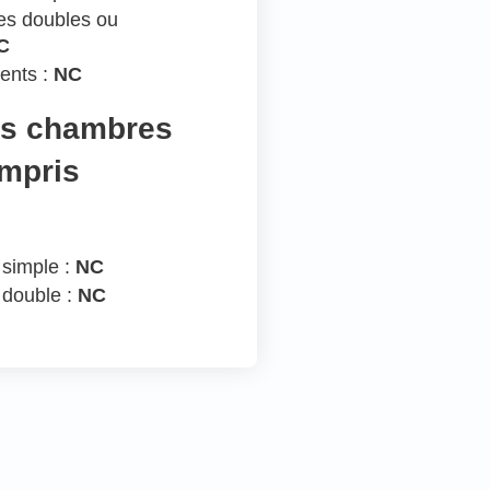
s doubles ou
C
ents :
NC
es chambres
ompris
 simple :
NC
 double :
NC