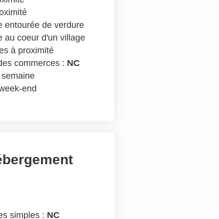
oximité
 entourée de verdure
 au coeur d'un village
s à proximité
 des commerces :
NC
n semaine
e week-end
hébergement
s simples :
NC