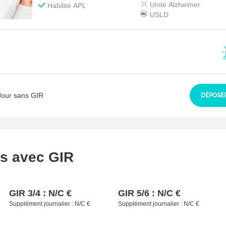
sident à contacter
*
Unité Alzheimer
Habilité APL
USLD
Jour sans GIR
DÉPOSER
ls avec GIR
GIR 3/4 :
N/C €
GIR 5/6 :
N/C €
Supplément journalier :
N/C €
Supplément journalier :
N/C €