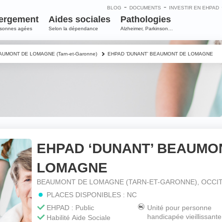
-
-
BLOG
DOCUMENTS
INVESTIR EN EHPAD
ergement
Aides sociales
Pathologies
rsonnes agées
Selon la dépendance
Alzheimer, Parkinson…
AUMONT DE LOMAGNE (Tarn-et-Garonne)
EHPAD ‘DUNANT’ BEAUMONT DE LOMAGNE
EHPAD ‘DUNANT’ BEAUMO
e
LOMAGNE
m
*
BEAUMONT DE LOMAGNE (TARN-ET-GARONNE), OCCIT
PLACES DISPONIBLES : NC
EHPAD : Public
Unité pour personne
handicapée vieillissante
Habilité Aide Sociale