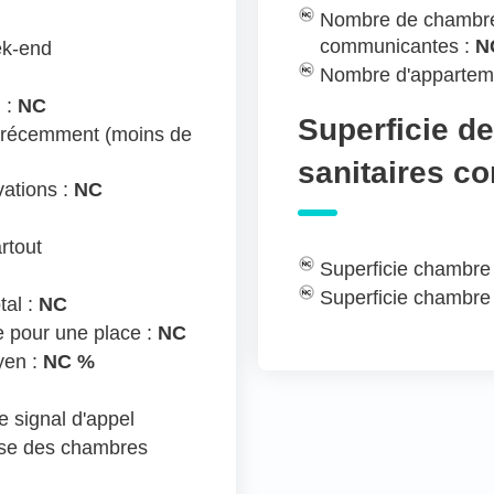
Nombre de chambre
communicantes :
N
ek-end
Nombre d'appartem
 :
NC
Superficie d
 récemment (moins de
sanitaires c
ations :
NC
rtout
Superficie chambre
Superficie chambre
tal :
NC
e pour une place :
NC
yen :
NC %
 signal d'appel
ose des chambres