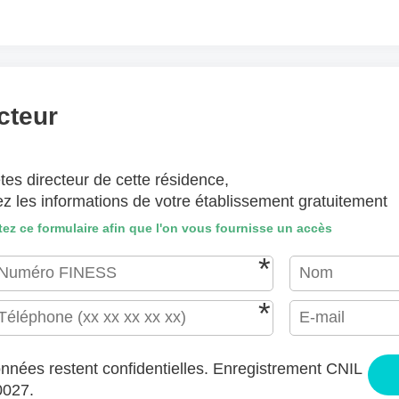
(lettre manuscrite, dessin, photo ..)
hiers ici ou
Sélectionnez des fichiers
EPTÉS : JPG, GIF, PNG, PDF, JPEG, TAILLE MAX. DES FICHIERS : 100 MB.
cteur
J'accepte les CGU (https://www.preprod-ehpad-trikaya.fr/poli
tes directeur de cette résidence,
ENVOYER
ez les informations de votre établissement gratuitement
ez ce formulaire afin que l'on vous fournisse un accès
nnées restent confidentielles. Enregistrement CNIL
0027.