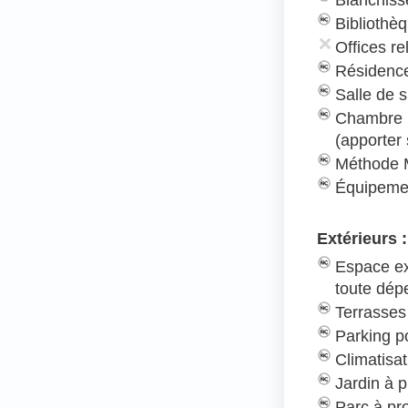
Bibliothè
Offices re
Résidence
Salle de s
Chambre 
(apporter
Méthode 
Équipeme
Extérieurs :
Espace ex
toute dé
Terrasses
Parking po
Climatisat
Jardin à p
Parc à pr