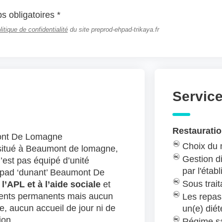
 obligatoires *
litique de confidentialité
du site preprod-ehpad-trikaya.fr
Servic
Restauratio
ont De Lomagne
Choix du
 situé à Beaumont de lomagne,
Gestion di
est pas équipé d’unité
par l'étab
hpad ‘dunant’ Beaumont De
Sous trait
 l’APL et à l’aide sociale
et
ents permanents mais aucun
Les repas
, aucun accueil de jour ni de
un(e) diét
ion.
Régime sa