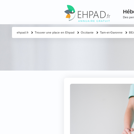
Héb
Des pe
ehpad.fr
Trouver une place en Ehpad
Occitanie
Tarn-et-Garonne
BE
Contacter un proch
Votre nom & préno