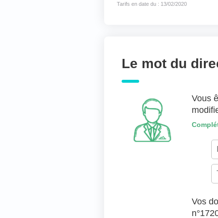
Tarifs en date du : 13/02/2020
Joindre des fichiers 
Déposer les fic
TYPES DE FICHIERS ACC
Le mot du dire
Vous ê
modifi
Complét
Vos do
n°172