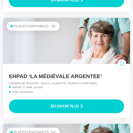
EN SAVOIR PLUS
PLACES DISPONIBLES : NC
EHPAD ‘LA MÉDIÉVALE ARGENTEE’
CHEMIN DE BOUXAC, 82110 LAUZERTE (TARN-ET-GARONNE)
Habilité à l'aide sociale
Unité Alzheimer
EN SAVOIR PLUS
PLACES DISPONIBLES : NC