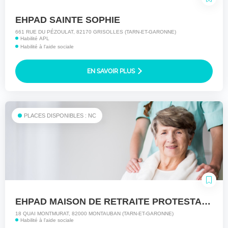
EHPAD SAINTE SOPHIE
661 RUE DU PÉZOULAT, 82170 GRISOLLES (TARN-ET-GARONNE)
Habilité APL
Habilité à l'aide sociale
EN SAVOIR PLUS
PLACES DISPONIBLES : NC
EHPAD MAISON DE RETRAITE PROTESTANTE
18 QUAI MONTMURAT, 82000 MONTAUBAN (TARN-ET-GARONNE)
Habilité à l'aide sociale