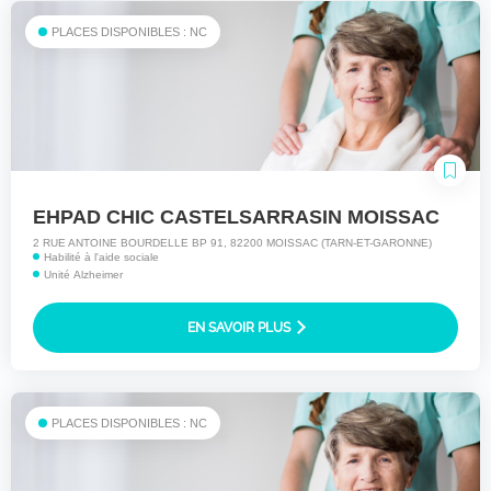
PLACES DISPONIBLES : NC
EHPAD CHIC CASTELSARRASIN MOISSAC
2 RUE ANTOINE BOURDELLE BP 91, 82200 MOISSAC (TARN-ET-GARONNE)
Habilité à l'aide sociale
Unité Alzheimer
EN SAVOIR PLUS
PLACES DISPONIBLES : NC