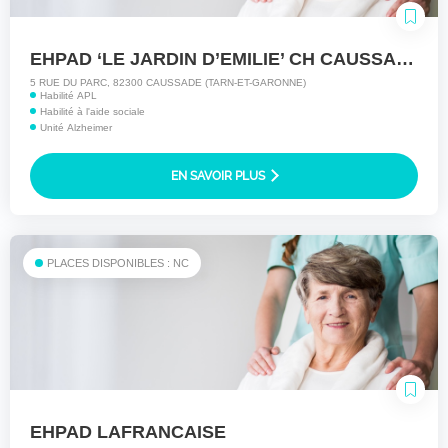
EHPAD ‘LE JARDIN D’EMILIE’ CH CAUSSADE
5 RUE DU PARC, 82300 CAUSSADE (TARN-ET-GARONNE)
Habilité APL
Habilité à l'aide sociale
Unité Alzheimer
EN SAVOIR PLUS
PLACES DISPONIBLES : NC
EHPAD LAFRANCAISE