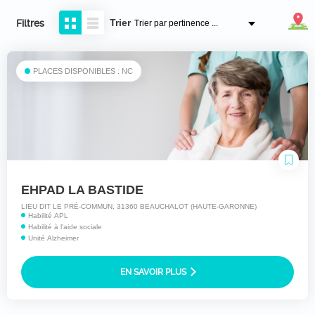
Trier
Filtres
PLACES DISPONIBLES : NC
EHPAD LA BASTIDE
LIEU DIT LE PRÉ-COMMUN, 31360 BEAUCHALOT (HAUTE-GARONNE)
Habilité APL
Habilité à l'aide sociale
Unité Alzheimer
EN SAVOIR PLUS