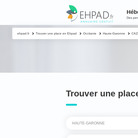
Héb
Des pe
ehpad.fr
Trouver une place en Ehpad
Occitanie
Haute-Garonne
CAZ
Trouver une pla