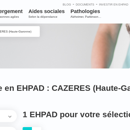
-
-
BLOG
DOCUMENTS
INVESTIR EN EHPAD
ergement
Aides sociales
Pathologies
rsonnes agées
Selon la dépendance
Alzheimer, Parkinson…
ERES (Haute-Garonne)
ce en EHPAD : CAZERES (Haute-G
1 EHPAD pour votre sélecti