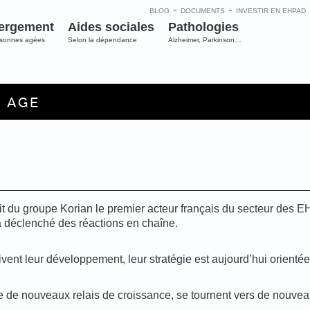
-
-
BLOG
DOCUMENTS
INVESTIR EN EHPAD
ergement
Aides sociales
Pathologies
rsonnes agées
Selon la dépendance
Alzheimer, Parkinson…
E AGE
it du groupe Korian le premier acteur français du secteur des 
 a déclenché des réactions en chaîne.
nt leur développement, leur stratégie est aujourd’hui orientée v
de nouveaux relais de croissance, se tournent vers de nouveaux